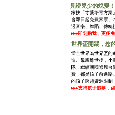
見證兒少的蛻變！7
家扶「才藝培育方案」
會即日起免費索票、7
過音樂、舞蹈、傳統
▸▸▸即刻點我，更多
世界盃開踢，您
當全世界為世界盃的
進。母親離世後，小
隊，繼續朝國際舞台
費，都是孩子前進路
的孩子跨越資源限制
▸▸▸支持孩子追夢，