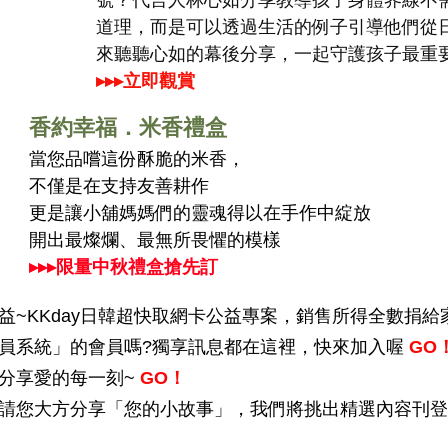
號？代言人林心如分享教導孩子身體界線不
道理，而是可以透過生活的例子引導他們從
來聽聽心如的幕後分享，一起守護孩子最重
▸▸▸立即觀賞
香約幸福．米香禮盒
當您品嚐這份酥脆的米香，
不僅是在支持友善耕作
更是讓小舖媽媽們的靈魂得以在手作中綻放
開出最燦爛、最無所畏懼的模樣
▸▸▸限量中秋禮盒搶先訂
益~KKday日韓超快取網卡公益專案，銷售所得全數捐給
員系統」的會員嗎?獨享訊息都在這裡，快來加入喔
GO
分享愛的每一刻~
GO！
請您大方分享「您的小故事」，我們將挑出精選內容刊登