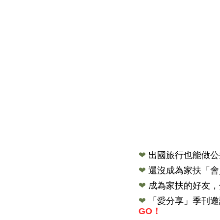
❤
出國旅行也能做公
❤
還沒成為家扶「會
❤
成為家扶的好友，
❤
「愛分享」季刊邀
GO！