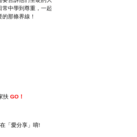
需要告訴他們生硬的大
日常中學到尊重，一起
要的那條界線！
家扶
GO！
！
在「愛分享」唷!