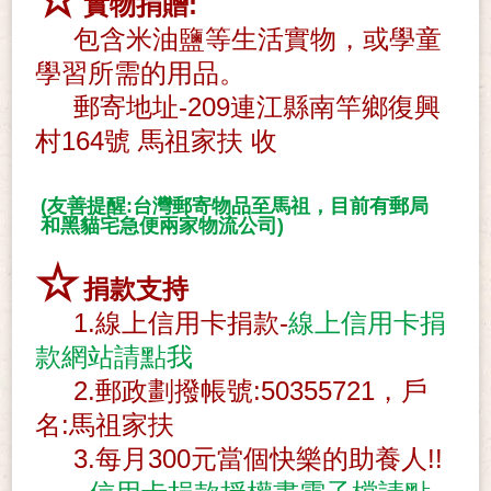
實物捐贈
:
包含米油鹽等生活實物，或學童
學習所需的用品。
郵寄地址-209
連江縣南竿鄉復興
村164號 馬祖家扶 收
(友善提醒:台灣郵寄物品至馬祖，目前有郵局
和黑貓宅急便兩家物流公司)
☆
捐款支持
1.線上信用卡捐款-
線上信用卡捐
款網站請點我
2.郵政劃撥帳號:50355721，戶
名:馬祖家扶
3.
每月300元當個快樂的
助養人!!