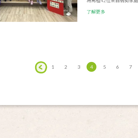
為馬祖42位來自弱勢家庭
了解更多
1
2
3
4
5
6
7