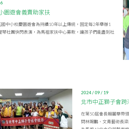
26
小園遊會義賣助家扶
國中小校慶園遊會為持續10年以上傳統，固定每2年舉辦1
小提琴社團快閃表演，為馬祖家扶中心募款，讓孩子們能盡到社
。
2024 / 09 / 19
北市中正獅子會跨
在第50屆會長賴麗華帶
問林賜鵬、文青藝術長梁