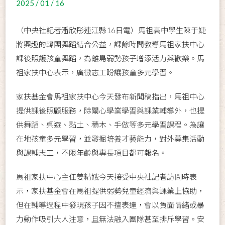
2025 / 01 / 16
（中央社記者潘欣彤連江縣16日電）馬祖高中學生陳于婕
將興趣的韓團舞蹈結合公益，課餘時間教導馬祖家扶中心
課後照護孩童舞蹈，為離島弱勢孩子增添活力與歡樂。馬
祖家扶中心表示，廣徵志工盼讓孩童多元學習。
家扶基金會馬祖家扶中心今天發布新聞稿指出，馬祖中心
提供課後照顧服務，除關心學業學習與課業輔導外，也提
供舞蹈、桌遊、黏土、積木、手做等多元學習課程。為讓
在地孩童多元學習，並發掘培養才藝能力，對外募集活動
與課輔志工，不限年齡與專長項目都可報名。
馬祖家扶中心主任姜精娥今天接受中央社記者訪問時表
示，家扶基金會在馬祖提供弱勢兒童經濟與課業上協助，
但在輔導過程中發現孩子因不擅表達，會以負面情緒或暴
力動作吸引大人注意，且無法融入團隊甚至排斥學習。安