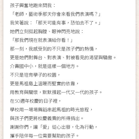
孩子興奮地跑來問我：
「老師，藝術季那天你會來看我們表演嗎？」
我笑著說：「那天可能有事，恐怕去不了。」
她們立刻挺起胸膛、眼神閃亮地說：
「那我們現在就表演給你看！」
那一刻，我感受到的不只是孩子們的熱情，
更是她們對舞台、對表演、對被看見的渴望與驕傲。
介壽國中小，就是這樣一個地方。
不只是培育學子的校園，
更是馬祖島上溫暖而堅實的依靠，
用教育與關懷，默默撐起一代又一代的孩子。
在50週年校慶的日子裡，
學校用一場場舞蹈串起馬祖的時光旅程，
與孩子們更將校慶義賣的所得捐出。
謝謝你們，讓「愛」從心出發，化為行動，
攜手陪伴每一位需要幫助的孩子。