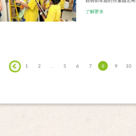
自弱勢家庭的孩童踏出馬祖
了解更多
1
2
...
5
6
7
8
9
10