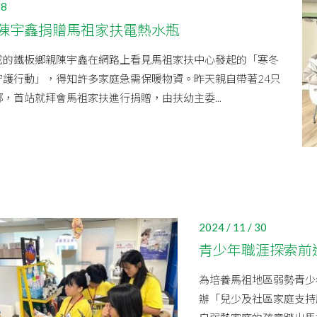
18
陳宇鑫捐贈馬祖家扶電熱水瓶
成的鐵板鄉親陳宇鑫在網路上看見馬祖家扶中心發起的「寒冬
守護行動」，得知許多家庭急需保暖物資。昨天親自帶著24只
，首站就拜會馬祖家扶進行捐贈，由扶幼主委...
2024 / 11 / 30
青少年職涯探索前
為培養馬祖地區弱勢青少
辦「兒少及社區家庭支持