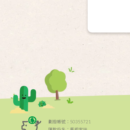
劃撥帳號：50355721
匯款戶名：馬祖家扶