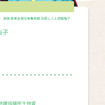
謝謝 屏東金城伍無毒果園 及愛心人士捐贈柚子
柚子
送暖捐贈民生物資