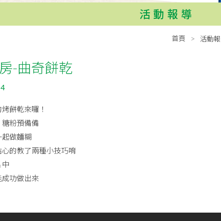
活動報導
首頁
活動報
房-曲奇餅乾
04
的烤餅乾來囉！
、糖粉預備備
一起做麵糊
貼心的教了兩種小技巧唷
片中
能成功做出來