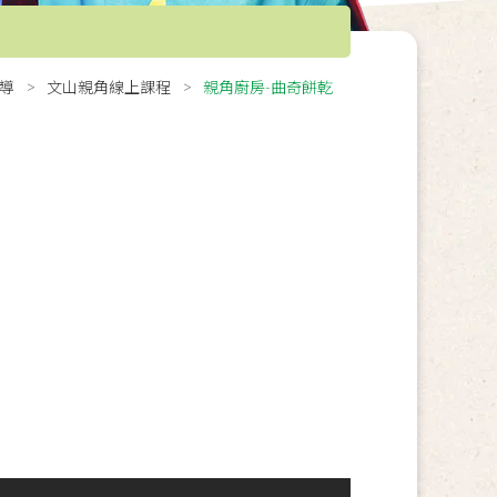
導
文山親角線上課程
親角廚房-曲奇餅乾