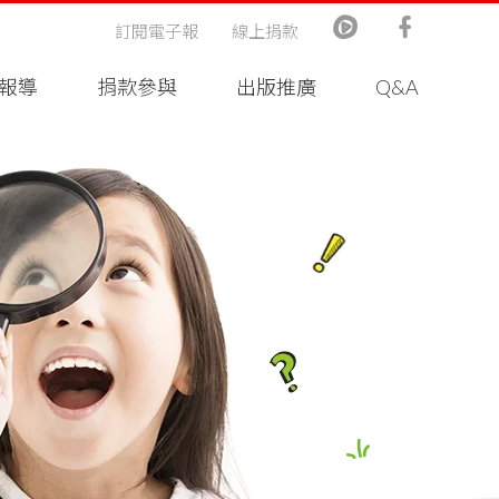
訂閱電子報
線上捐款
報導
捐款參與
出版推廣
Q&A