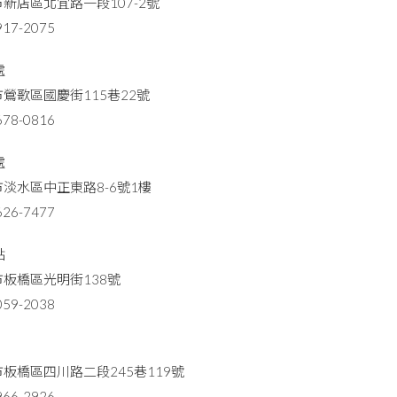
新店區北宜路一段107-2號
17-2075
處
鶯歌區國慶街115巷22號
78-0816
處
淡水區中正東路8-6號1樓
26-7477
點
板橋區光明街138號
59-2038
板橋區四川路二段245巷119號
66-2926