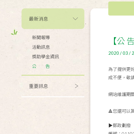
最新消息
新聞報導
【公 
活動訊息
2020 / 03 / 
獎助學金資訊
公 告
為了提供更好
成不便，敬
重要訊息
網站維護期間
🔺您還可以
▶郵政劃撥
帳號：01103