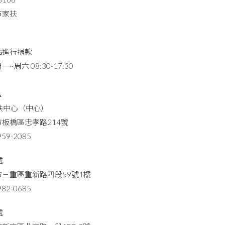
市家扶
點進行捐款
周六 08:30-17:30
點🔺
扶中心（中心）
板橋區忠孝路214號
59-2085
處
三重區重新路四段59號1樓
82-0685
處