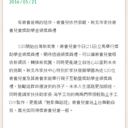
2016 / 05 / 21
有寄養爸媽的陪伴，寄養兒依然很靚，新北市家扶寄
養兒童獎助學金頒獎典禮
520開始台灣新氣象，寄養兒童今日(21日)立馬舉行獎
助學金頒獎典禮，期待透過頒獎典禮，可以讓寄養兒童吸
收新資訊，轉換新氛圍，同時更能建立自信心以面對未來
的挑戰。新北市家扶中心特別於家扶發展學園為近120位
寄養兒童及其寄養家庭舉行親子互動暨獎助學金頒獎典
禮，鼓勵這群命運波折的孩子，未來人生道路更加順遂，
同時邀請家扶扶助家長-海芋工坊的媽媽們帶領輕黏土手工
DIY製作，更邀請「魅影舞蹈班」寄養兒童站上台舞動自
我，風光如同得獎寄養兒童一般。