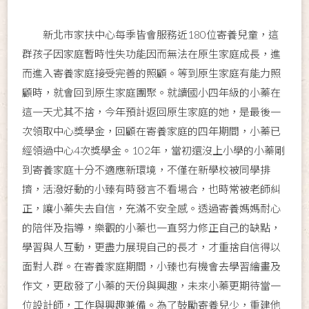
新北市家扶中心每季皆會服務近180位寄養兒童，這
群孩子因家庭暫時性失功能因而無法在原生家庭成長，進
而進入寄養家庭接受完善的照顧。等到原生家庭有能力照
顧時，就會回到原生家庭團聚。就讀國小四年級的小蓁在
這一天尤其不捨，今年預計返回原生家庭的她，是最後一
次領取中心獎學金，回顧在寄養家庭的四年期間，小蓁已
經領過中心4次獎學金。102年，當初還沒上小學的小蓁剛
到寄養家庭十分不適應新環境，不僅在新學校被同學排
擠，活潑好動的小臻有時發言不看場合，也時常被老師糾
正，讓小蓁失去自信，充滿不安全感。透過寄養媽媽耐心
的陪伴及指導，樂觀的小蓁也一直努力修正自己的缺點，
學習與人互動，更盡力展現自己的長才，才重捨自信得以
面對人群。在寄養家庭期間，小臻也有機會去學習繪畫及
作文，更啟發了小蓁的天份與興趣，未來小蓁更期待當一
位設計師，工作與興趣兼備。為了鼓勵寄養兒少，重建他