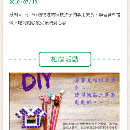
2018 / 07 / 18
感謝
#mega50
熱情邀約家扶孩子們享用美食、學習餐桌禮
儀。吃飽飽
😃感受暖暖愛心
🤗
相關活動