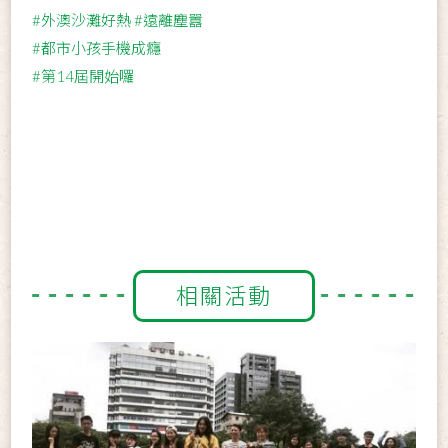
#外澳沙灘好熱
#遠離塵囂
#都市小孩手機成癮
#第14屆開始囉
相關活動