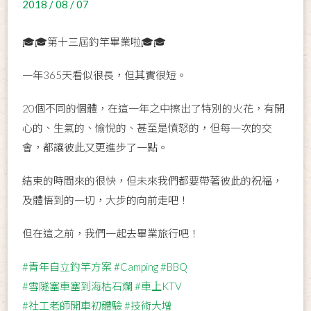
2018 / 08 / 07
🎓
🎓第十三屆釣竿畢業啦
🎓
🎓
一年365天看似很長，但其實很短。
20個不同的個體，在這一年之中擦出了特別的火花，有開
心的、生氣的、愉悅的、甚至是憤怒的，但每一次的交
會，都讓彼此又更進步了一點。
結束的時間來的很快，但未來我們都要帶著彼此的祝福，
及體悟到的一切，大步的向前走吧！
但在這之前，我們一起去畢業旅行吧！
#青年自立釣竿方案
#Camping
#BBQ
#雪隧塞車塞到海枯石爛
#車上KTV
#社工老師開車初體驗
#技術大增