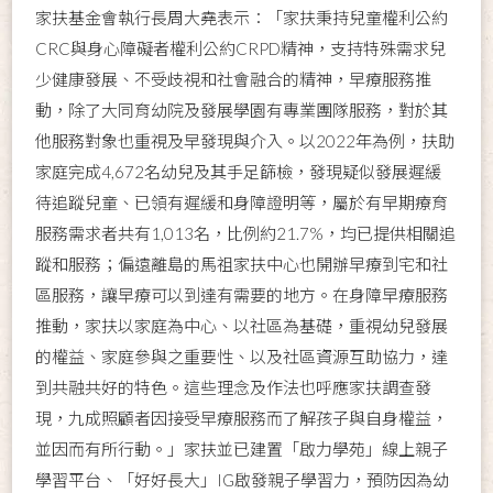
家扶基金會執行長周大堯表示：「家扶秉持兒童權利公約
CRC與身心障礙者權利公約CRPD精神，支持特殊需求兒
少健康發展、不受歧視和社會融合的精神，早療服務推
動，除了大同育幼院及發展學園有專業團隊服務，對於其
他服務對象也重視及早發現與介入。以2022年為例，扶助
家庭完成4,672名幼兒及其手足篩檢，發現疑似發展遲緩
待追蹤兒童、已領有遲緩和身障證明等，屬於有早期療育
服務需求者共有1,013名，比例約21.7%，均已提供相關追
蹤和服務；偏遠離島的馬祖家扶中心也開辦早療到宅和社
區服務，讓早療可以到達有需要的地方。在身障早療服務
推動，家扶以家庭為中心、以社區為基礎，重視幼兒發展
的權益、家庭參與之重要性、以及社區資源互助協力，達
到共融共好的特色。這些理念及作法也呼應家扶調查發
現，九成照顧者因接受早療服務而了解孩子與自身權益，
並因而有所行動。」家扶並已建置「啟力學苑」線上親子
學習平台、「好好長大」IG啟發親子學習力，預防因為幼