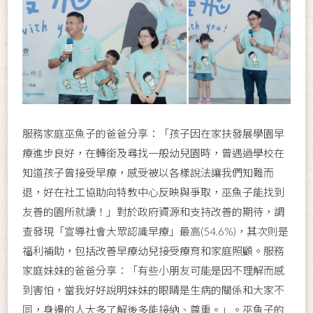
服務家庭巫魚子的爸爸分享：「孩子因在家扶發展學園早
療進步良好，在轉銜及尋找一般幼兒園時，曾遇過學校在
知道孩子曾接受早療，感受被以各樣說法讓我們知難而
退，好在社工協助向特教中心反映與爭取，巫魚子能找到
友善的園所就讀！」對於政府資源和支持改善的期待，調
查發現「宣導社會大眾認識早療」最高(54.6%)，其次則是
福利補助，包括改善早療幼兒接受療育和家庭照顧。服務
家庭妹妹的爸爸分享：「有些小朋友可能是因不理解而感
到害怕，當我好好說明妹妹的眼睛是生病的關係和大家不
同，身邊的人大多了解後多能接納、尊重。」。巫魚子的