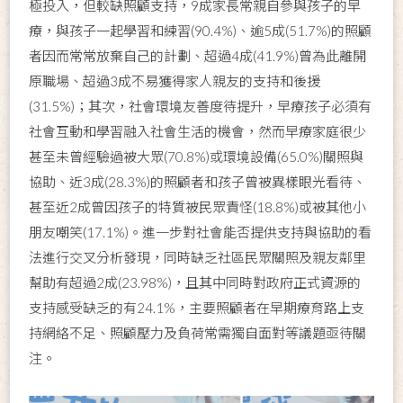
極投入，但較缺照顧支持，9成家長常親自參與孩子的早
療，與孩子一起學習和練習(90.4%)、逾5成(51.7%)的照顧
者因而常常放棄自己的計劃、超過4成(41.9%)曾為此離開
原職場、超過3成不易獲得家人親友的支持和後援
(31.5%)；其次，社會環境友善度待提升，早療孩子必須有
社會互動和學習融入社會生活的機會，然而早療家庭很少
甚至未曾經驗過被大眾(70.8%)或環境設備(65.0%)關照與
協助、近3成(28.3%)的照顧者和孩子曾被異樣眼光看待、
甚至近2成曾因孩子的特質被民眾責怪(18.8%)或被其他小
朋友嘲笑(17.1%)。進一步對社會能否提供支持與協助的看
法進行交叉分析發現，同時缺乏社區民眾關照及親友鄰里
幫助有超過2成(23.98%)，且其中同時對政府正式資源的
支持感受缺乏的有24.1%，主要照顧者在早期療育路上支
持網絡不足、照顧壓力及負荷常需獨自面對等議題亟待關
注。