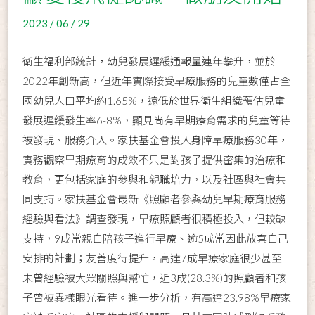
2023 / 06 / 29
衛生福利部統計，幼兒發展遲緩通報量連年攀升，並於
2022年創新高，但近年實際接受早療服務的兒童數僅占全
國幼兒人口平均約1.65%，遠低於世界衛生組織預估兒童
發展遲緩發生率6-8%，顯見尚有早期療育需求的兒童等待
被發現、服務介入。家扶基金會投入身障早療服務30年，
實務觀察早期療育的成效不只是對孩子提供密集的治療和
教育，更包括家庭的參與和親職培力，以及社區與社會共
同支持。家扶基金會最新《照顧者參與幼兒早期療育服務
經驗與看法》調查發現，早療照顧者很積極投入，但較缺
支持，9成常親自陪孩子進行早療、逾5成常因此放棄自己
安排的計劃；友善度待提升，高達7成早療家庭很少甚至
未曾經驗被大眾關照與幫忙，近3成(28.3%)的照顧者和孩
子曾被異樣眼光看待。進一步分析，有高達23.98%早療家