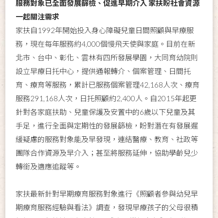
服務對象已全面發展篩檢、促進早期介入 家扶盼社會資源
一起關注需求
家扶自1992年開始投入身心障礙兒童日間照顧與早療服
務，現在每年服務約4,000個慢飛天使與家庭。目前在新
北市、台中、彰化、雲林有四所發展學園，大同育幼院則
設立早療日托中心，提供通報轉介、個案管理、日間托
育、療育等服務，累計已服務個案管理42,168人次、療育
服務291,168人次，日托照顧約2,400人。自2015年起更
針對各家庭扶助、兒童保護及安置中的6歲以下兒童及其
手足，進行全面與定期性的發展篩檢，盼對潛在有發展遲
緩疑慮的服務對象能及早發現，連結醫療、教育、社政等
團隊合作資源及早介入；甚至將服務延伸，協助學齡兒少
轉銜及適應追蹤等。
家扶最新針對早期療育服務對象進行《照顧者參與幼兒早
期療育服務經驗與看法》調查，發現早療孩子的父母很積