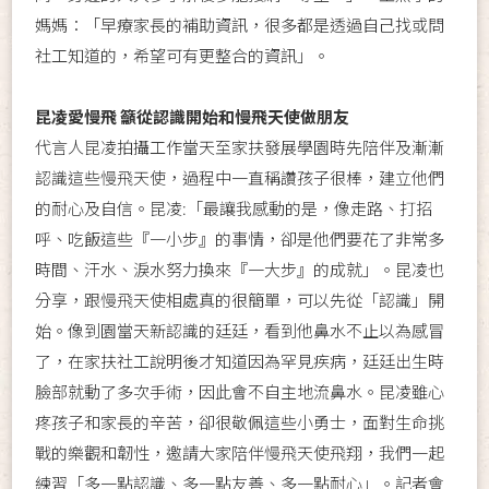
媽媽：「早療家長的補助資訊，很多都是透過自己找或問
社工知道的，希望可有更整合的資訊」。
昆凌愛慢飛 籲從認識開始和慢飛天使做朋友
代言人昆凌拍攝工作當天至家扶發展學園時先陪伴及漸漸
認識這些慢飛天使，過程中一直稱讚孩子很棒，建立他們
的耐心及自信。昆凌:「最讓我感動的是，像走路、打招
呼、吃飯這些『一小步』的事情，卻是他們要花了非常多
時間、汗水、淚水努力換來『一大步』的成就」。昆凌也
分享，跟慢飛天使相處真的很簡單，可以先從「認識」開
始。像到園當天新認識的廷廷，看到他鼻水不止以為感冒
了，在家扶社工說明後才知道因為罕見疾病，廷廷出生時
臉部就動了多次手術，因此會不自主地流鼻水。昆凌雖心
疼孩子和家長的辛苦，卻很敬佩這些小勇士，面對生命挑
戰的樂觀和韌性，邀請大家陪伴慢飛天使飛翔，我們一起
練習「多一點認識、多一點友善、多一點耐心」。記者會