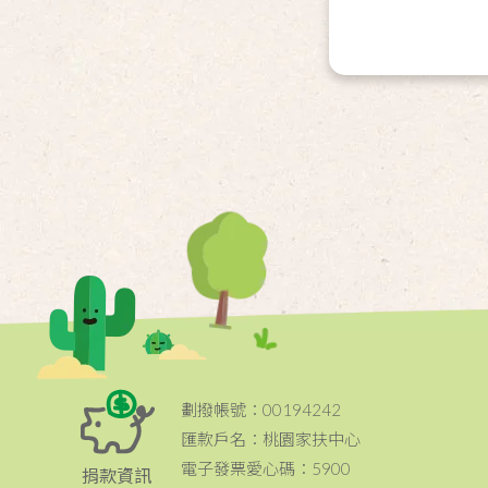
劃撥帳號：00194242
匯款戶名：桃園家扶中心
電子發票愛心碼：5900
捐款資訊