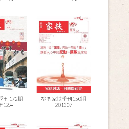
季刊172期
桃園家扶季刊150期
8年12月
201307