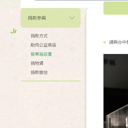
捐款參與
捐款方式
請與台中發
助飛公益商店
發票箱設置
捐物資
捐款徵信