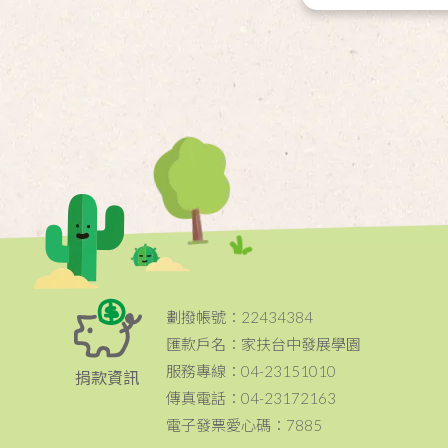
劃撥帳號：22434384
匯款戶名：家扶台中發展學園
服務專線：04-23151010
捐款資訊
傳真電話：04-23172163
電子發票愛心碼：7885