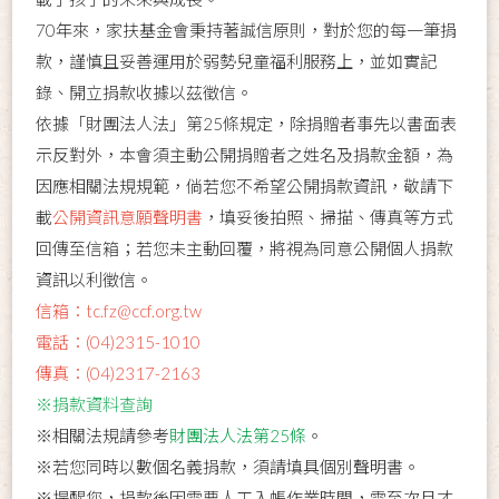
70年來，家扶基金會秉持著誠信原則，對於您的每一筆捐
款，謹慎且妥善運用於弱勢兒童福利服務上，並如實記
錄、開立捐款收據以茲徵信。
依據「財團法人法」第25條規定，除捐贈者事先以書面表
示反對外，本會須主動公開捐贈者之姓名及捐款金額，為
因應相關法規規範，倘若您不希望公開捐款資訊，敬請下
載
公開資訊意願聲明書
，填妥後拍照、掃描、傳真等方式
回傳至信箱；若您未主動回覆，將視為同意公開個人捐款
資訊以利徵信。
信箱：tc.fz@ccf.org.tw
電話：(04)2315-1010
傳真：(04)2317-2163
※捐款資料查詢
※相關法規請參考
財團法人法第25條
。
※若您同時以數個名義捐款，須請填具個別聲明書。
※提醒您，捐款後因需要人工入帳作業時間，需至次月才