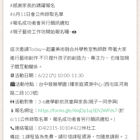
#感謝家長的踴躍報名
#6月11日會公佈錄取名單
#報名成功者會另行簡訊通知
#親子藝術工作坊開始報名囉~🍩
這次邀請Today一起畫美術融合共學教室教師群 帶著大家
進行藝術創作 不只提升孩子的創造力、專注力， 也增加親
子間互動關係。
📆活動日期：6/22 (六) 10:00-11:30
🏙️活動地點：台中發展學園1樓家庭資源中心 (西屯區河南
路二段103號)
👫活動對象：3-6歲學齡前孩童與家長(親子一同參與)
📱報名網址：
https://forms.gle/XmjDp1uj1Eh2WFds7
(於
6/11公佈錄取名單，報名成功者會另行簡訊通知。)
📞連絡電話：(04)2315-1010#422林社工
備註: 1.課程皆為免費，請珍惜課程資源，勿隨意請假。 2.