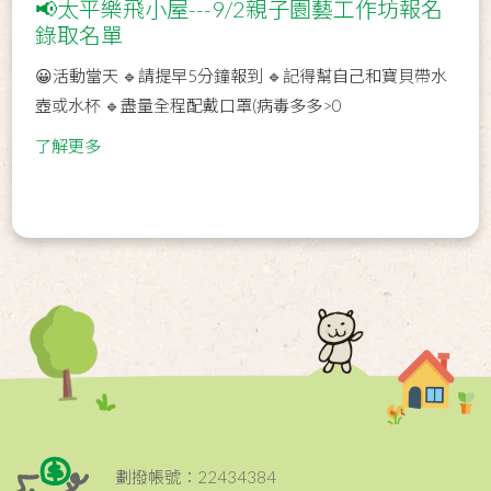
📢太平樂飛小屋---9/2親子園藝工作坊報名
錄取名單
😀活動當天 🔹請提早5分鐘報到 🔹記得幫自己和寶貝帶水
壺或水杯 🔹盡量全程配戴口罩(病毒多多>0
了解更多
劃撥帳號：22434384