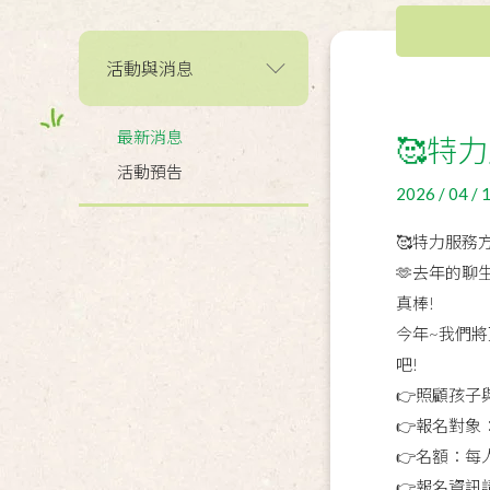
活動與消息
最新消息
🥰特
活動預告
2026 / 04 / 
🥰特力服務
🫶去年的
真棒!
今年~我們
吧!
👉照顧孩
👉報名對
👉名額：每
👉報名資訊