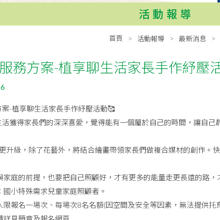
活動報導
首頁
活動報導
最新消息
力服務方案-植享聊生活家長手作紓壓活
16
方案-植享聊生活家長手作紓壓活動🥰
聊生活獲得家長們的深深喜愛，覺得能有一個屬於自己的時間，讓自己
將更升級，除了花藝外，將結合繪畫帶領家長們做複合媒材的創作。
子與家庭的前提，也要把自己照顧好，才有更多的能量走更長遠的路，
象：國小特殊需求兒童家庭照顧者。
人限報名一場次、每場次8名名額(因空間及安全等因素，無法提供托
請詳見簡章及報名網頁