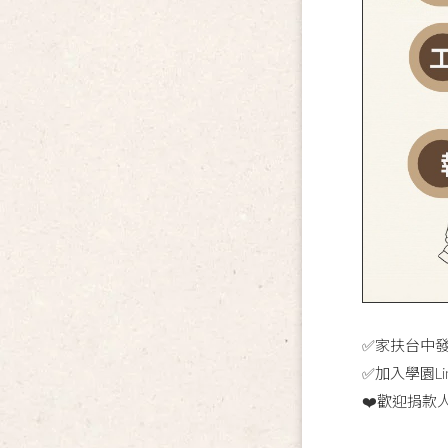
✅家扶台中發
✅加入學園Li
❤️歡迎捐款