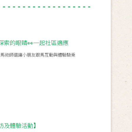
探索的眼睛👀一起社區適應
 馬術師還讓小朋友跟馬互動與體驗騎乘
訪及體驗活動】