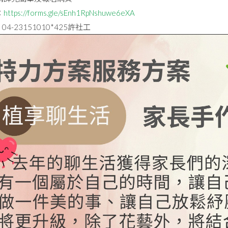
：
https://forms.gle/sEnh1RpNshuwe6eXA
4-23151010*425許社工