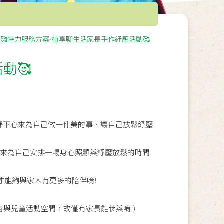
🥰特力服務方案-植享聊生活家長手作紓壓活動🥰
動🥰
靜下心來為自己做一件美的事、讓自己放鬆紓壓
快來為自己安排一場身心照顧與紓壓放鬆的時間
才能夠與家人有更多的陪伴唷!
育與兒童活動空間，故僅有家長能參與唷!)