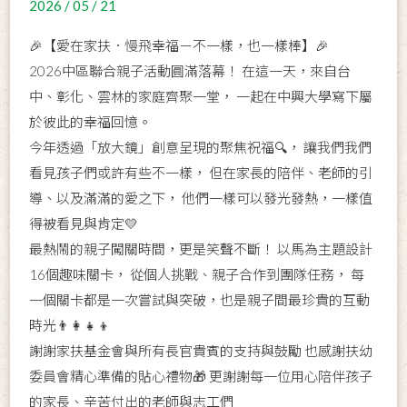
2026 / 05 / 21
🎉【愛在家扶．慢飛幸福－不一樣，也一樣棒】🎉
2026中區聯合親子活動圓滿落幕！ 在這一天，來自台
中、彰化、雲林的家庭齊聚一堂， 一起在中興大學寫下屬
於彼此的幸福回憶。
今年透過「放大鏡」創意呈現的聚焦祝福🔍， 讓我們我們
看見孩子們或許有些不一樣， 但在家長的陪伴、老師的引
導、以及滿滿的愛之下， 他們一樣可以發光發熱，一樣值
得被看見與肯定💛
最熱鬧的親子闖關時間，更是笑聲不斷！ 以馬為主題設計
16個趣味關卡， 從個人挑戰、親子合作到團隊任務， 每
一個關卡都是一次嘗試與突破，也是親子間最珍貴的互動
時光👨‍👩‍👧‍👦
謝謝家扶基金會與所有長官貴賓的支持與鼓勵 也感謝扶幼
委員會精心準備的貼心禮物🎁 更謝謝每一位用心陪伴孩子
的家長、辛苦付出的老師與志工們