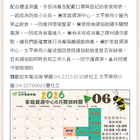
配合體溫測量、手部消毒及配戴口罩與登記訪客使用表，
一起成為防疫小尖兵。 💟家庭資源中心、太平樂飛小屋內
禁止飲食，一同維持環境整潔。 💟使用後請協助隨手關閉
電源，一同成為省電達人。 💟尚未完成消毒之媒材請勿拿
取，讓我們能確實進行消毒隔離細菌病毒。 💟於家庭資源
中心、太平樂飛小屋或借回使用請協助檢查是否有缺損，
若有請協助即時告知工作人員，一同守護資源。🔺共同遵
守使用規則
☎️歡迎來電洽詢 學園:04-23151010許社工 太平樂飛小
屋:04-22760065曹社工