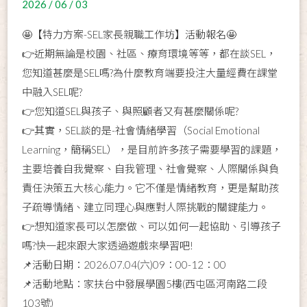
2026 / 06 / 03
🤩【特力方案-SEL家長親職工作坊】活動報名🤩
👉近期無論是校園、社區、療育環境等等，都在談SEL，
您知道甚麼是SEL嗎?為什麼教育端要投注大量經費在課堂
中融入SEL呢?
👉您知道SEL與孩子、與照顧者又有甚麼關係呢?
👉其實，SEL談的是-社會情緒學習（Social Emotional
Learning，簡稱SEL），是目前許多孩子需要學習的課題，
主要培養自我覺察、自我管理、社會覺察、人際關係與負
責任決策五大核心能力。它不僅是情緒教育，更是幫助孩
子疏導情緒、建立同理心與應對人際挑戰的關鍵能力。
👉想知道家長可以怎麼做、可以如何一起協助、引導孩子
嗎?快一起來跟大家透過遊戲來學習吧!
📌活動日期：2026.07.04(六)09：00-12：00
📌活動地點：家扶台中發展學園5樓(西屯區河南路二段
103號)