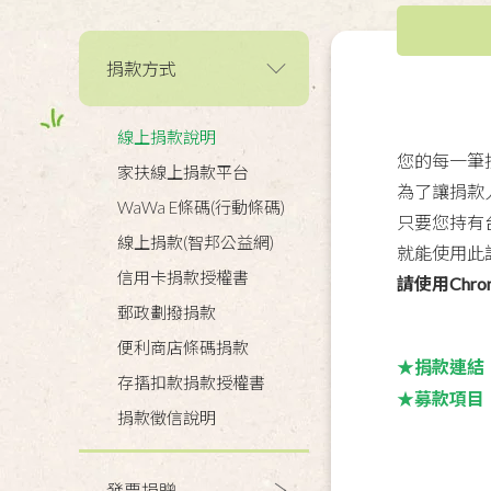
捐款方式
線上捐款說明
您的每一筆
家扶線上捐款平台
為了讓捐款
WaWa E條碼(行動條碼)
只要您持有台
線上捐款(智邦公益網)
就能使用此
信用卡捐款授權書
請使用Chro
郵政劃撥捐款
便利商店條碼捐款
★捐款連結
存摺扣款捐款授權書
★募款項目
捐款徵信說明
發票捐贈