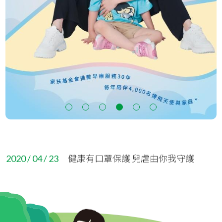
2025 / 09 / 01
【60家扶情 南高攜手行】健走大會師
2025 / 03 / 15
⚠️⚠️⚠️重要公告⚠️⚠️⚠️嚴防公益詐
騙，保護您的善心與愛心捐款
2023 / 05 / 11
近日詐騙猖獗，提醒捐款人務必留意
1
2
3
4
5
6
詐騙事件。
2021 / 08 / 19
反詐騙聲明
2020 / 04 / 23
健康有口罩保護 兒虐由你我守護
2020 / 04 / 01
家扶基金會 品牌商標LOGO更新公告
2020 / 03 / 11
過節拜拜免燒金，以功代金最誠心