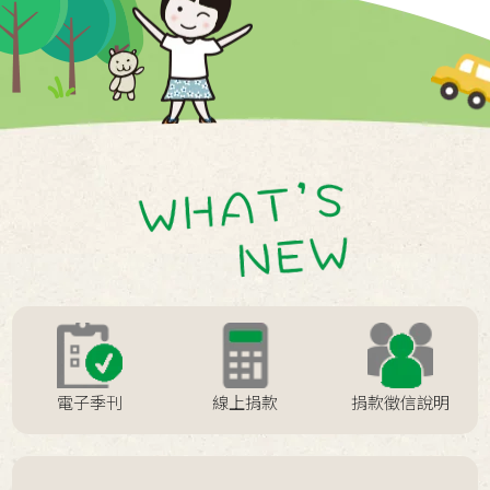
2020 / 03 / 05
特別聲明非本會合作之活動
2019 / 05 / 21
※志工招募說明會※
2019 / 05 / 18
2019疼惜囝仔 揪你逗陣行
2019 / 03 / 04
歷年園遊會徵信資料請至："Q&A >表
單下載 >歷年徵信資料下載" 下載
電子季刊
線上捐款
捐款徵信說明