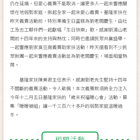
仍在延燒，但愛心義賣不能取消，讓更多人一起來響應關
懷在地弱勢家庭，揪起全家一起來愛心義賣。基隆家扶在
昨天義賣活動前，特別準備生日蛋糕為劉老闆慶生，由社
工及志工夥伴們一起獻唱「生日快樂」歌，感謝劉清山老
闆前十四年來的支持與熱忱；同時也邀請民眾共襄盛舉，
一起響應劉家臭豆腐義賣助家扶活動！昨天還看到不少民
眾揪團一起來響應義賣活動並為劉老闆慶生，場面相當熱
鬧。
基隆家扶陳美君主任表示，感謝劉老先生堅持十四年
不間斷的義賣活動，令人敬佩！本次義賣款項將全力注入
今年十二月五日基隆家扶的「歲末祝福暖心會」活動，募
集「暖暖被組」讓一千三百六十多戶的弱勢家庭溫暖過
冬。
相關活動