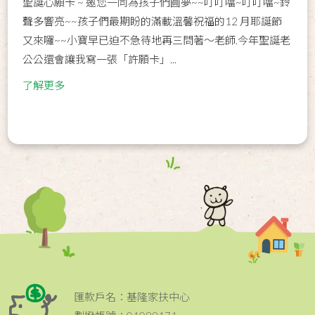
聖誕心願卡 ~ 邀您一同為孩子們圓夢~~叮叮噹~叮叮噹~鈴
聲多響亮~~孩子們最期盼的滿載溫馨祝福的12 月耶誕節
又來囉~~小寶早已迫不急待地再三問著～老師.今年聖誕老
公公還會讓我寫一張「許願卡」...
了解更多
匯款戶名：基隆家扶中心