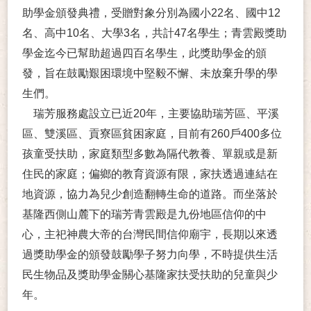
助學金頒發典禮，受贈對象分別為國小22名、國中12
名、高中10名、大學3名，共計47名學生；青雲殿獎助
學金迄今已幫助超過四百名學生，此獎助學金的頒
發，旨在鼓勵艱困環境中堅毅不懈、未放棄升學的學
生們。
瑞芳服務處設立已近20年，主要協助瑞芳區、平溪
區、雙溪區、貢寮區貧困家庭，目前有260戶400多位
孩童受扶助，家庭類型多數為隔代教養、單親或是新
住民的家庭；偏鄉的教育資源有限，家扶透過連結在
地資源，協力為兒少創造翻轉生命的道路。而坐落於
基隆西側山麓下的瑞芳青雲殿是九份地區信仰的中
心，主祀神農大帝的台灣民間信仰廟宇，長期以來透
過獎助學金的頒發鼓勵學子努力向學，不時提供生活
民生物品及獎助學金關心基隆家扶受扶助的兒童與少
年。