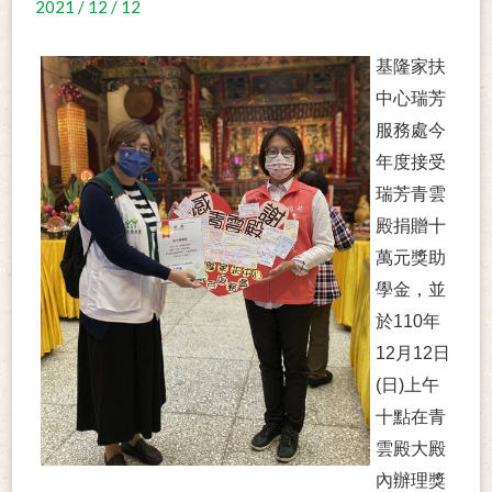
2021 / 12 / 12
基隆家扶
中心瑞芳
服務處今
年度接受
瑞芳青雲
殿捐贈十
萬元獎助
學金，並
於110年
12月12日
(日)上午
十點在青
雲殿大殿
內辦理獎