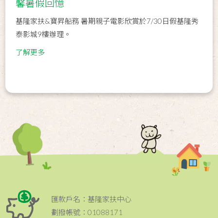
馨暑假回憶
基隆家扶&寶昇船務 暑期親子電影欣賞於7/30日假基隆秀
泰影城9樓辦理。
了解更多
匯款戶名：基隆家扶中心
劃撥帳號：01088171