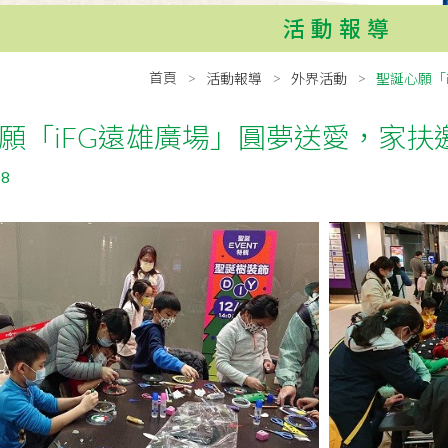
活動報導
首頁
活動報導
外界活動
聖誕心願「
願「iFG遠雄廣場」圓夢送愛，家扶
18