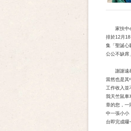
家扶中心與
排於12月
集「聖誕心
公公不缺席
謝謝
遠
當然也是其
工作收入並
我天竺鼠車
章的您，一
中一張小小
台即完成囉~