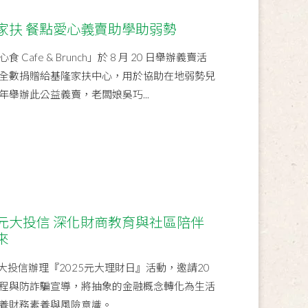
家扶 餐點愛心義賣助學助弱勢
afe & Brunch」於 8 月 20 日舉辦義賣活
全數捐贈給基隆家扶中心，用於協助在地弱勢兒
舉辦此公益義賣，老闆娘吳巧...
元大投信 深化財商教育與社區陪伴
來
元大投信辦理『2025元大理財日』活動，邀請20
程與防詐騙宣導，將抽象的金融概念轉化為生活
養財務素養與風險意識。