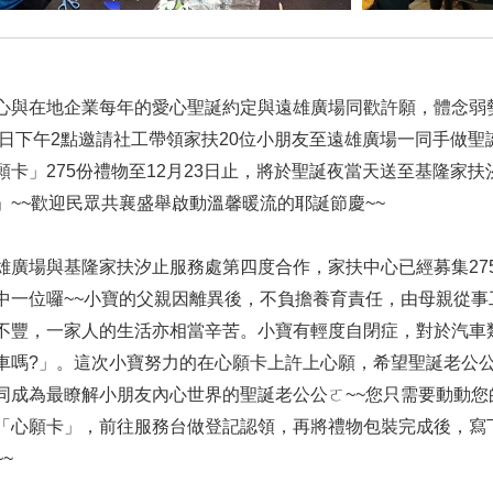
在地企業每年的愛心聖誕約定與遠雄廣場同歡許願，體念弱勢
18日下午2點邀請社工帶領家扶20位小朋友至遠雄廣場一同手做聖
願卡」275份禮物至12月23日止，將於聖誕夜當天送至基隆家
」~~歡迎民眾共襄盛舉啟動溫馨暖流的耶誕節慶~~
雄廣場
與基隆家扶汐止服務處第四度合作，家扶中心已經募集27
中一位囉~~小寶的父親因離異後，不負擔養育責任，由母親從
不豐，一家人的生活亦相當辛苦。小寶有輕度自閉症，對於汽車
車嗎?」。這次小寶努力的在心願卡上許上心願，希望聖誕老公
同成為最瞭解小朋友內心世界的聖誕老公公ㄛ~~您只需要動動您的
「心願卡」，前往服務台做登記認領，再將禮物包裝完成後，寫
~