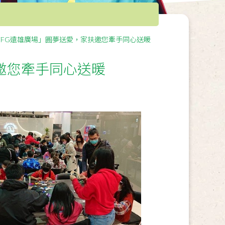
iFG遠雄廣場」圓夢送愛，家扶邀您牽手同心送暖
邀您牽手同心送暖