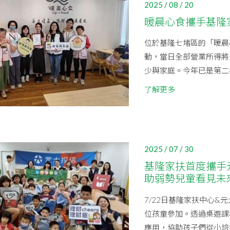
2025 / 08 / 20
暖晨心食攜手基隆
位於基隆七堵區的「暖晨心食 C
動，當日全部營業所得將
少與家庭。今年已是第二年
了解更多
2025 / 07 / 30
基隆家扶首度攜手
助弱勢兒童看見未
7/22日基隆家扶中心&
位孩童參加。透過桌遊課
應用，協助孩子們從小培