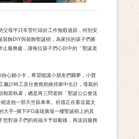
父母平日辛苦忙碌於工作無暇過節，特別安
誕裝飾DIY與裝飾聖誕樹，為家扶的孩子們募
扶汐止服務處，讓每位孩子們心目中的「聖誕老
5份心願小卡，希望能讓小朋友們圓夢，小寶
事工廠計時工及社會救助維持家中生計，母親的
類相當執著，總是再三問老師「聖誕公公會送
公能送他一部天竺鼠車車。祈禱正在看這篇文
大手~摘下iFG遠雄廣場一樓聖誕樹上的其
下您對孩子們的祝福卡予鼓勵後，再送回服務