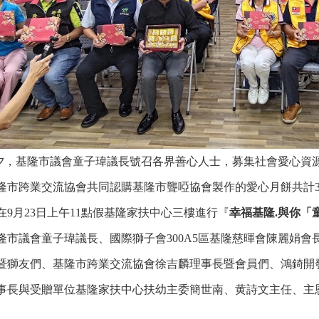
夕，基隆市議會童子瑋議長號召各界善心人士，募集社會愛心資
隆市跨業交流協會共同認購基隆市聾啞協會製作的愛心月餅共計3
在9月23日上午11點假基隆家扶中心三樓進行『
幸福基隆.與你「
隆市議會童子瑋議長、國際獅子會300A5區基隆慈暉會陳麗娟會長
暨獅友們、基隆市跨業交流協會徐吉麟理事長暨會員們
、
鴻錡開
事長與受贈單位基隆家扶中心扶幼主委簡世南、黄詩文主任、主