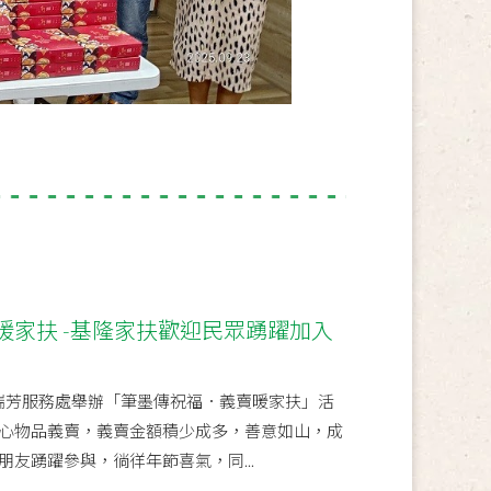
暖家扶 -基隆家扶歡迎民眾踴躍加入
假瑞芳服務處舉辦「筆墨傳祝福．義賣暖家扶」活
心物品義賣，義賣金額積少成多，善意如山，成
友踴躍參與，徜徉年節喜氣，同...