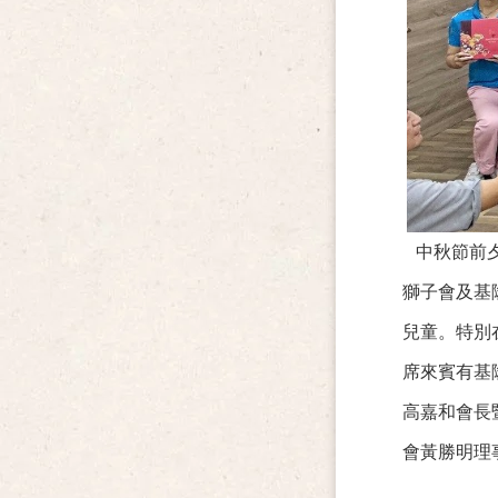
中秋節前
獅子會及基
兒童。特別
席來賓有基
高嘉和會長
會黃勝明理