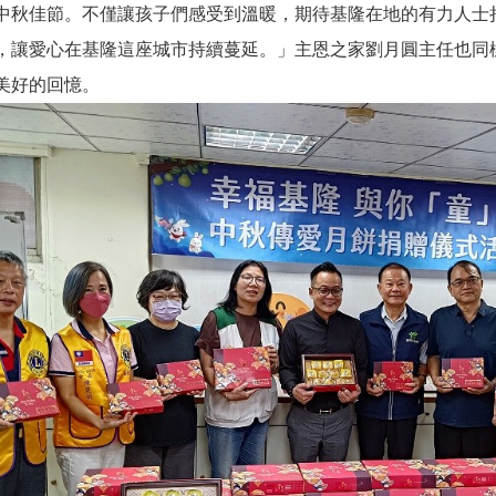
中秋佳節。不僅讓孩子們感受到溫暖，期待基隆在地的有力人士
，讓愛心在基隆這座城市持續蔓延。」主恩之家劉月圓主任也同
美好的回憶。