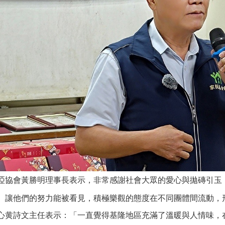
啞協會黃勝明理事長表示，非常感謝社會大眾的愛心與拋磚引玉
。讓他們的努力能被看見，積極樂觀的態度在不同團體間流動，
心黄詩文主任表示：「一直覺得基隆地區充滿了溫暖與人情味，