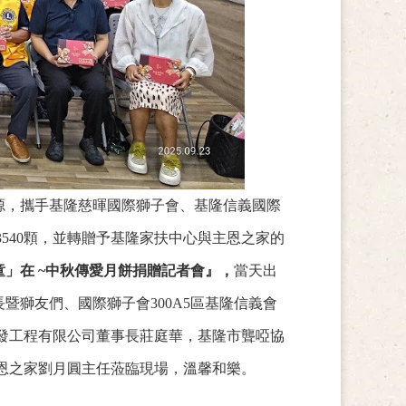
源，攜手基隆慈暉國際獅子會、基隆信義國際
540顆，並轉贈予基隆家扶中心與主恩之家的
童」在 ~中秋傳愛月餅捐贈記者會』，
當天出
暨獅友們、國際獅子會300A5區基隆信義會
發工程有限公司董事長莊庭華，基隆市聾啞協
恩之家劉月圓主任蒞臨現場，溫馨和樂。