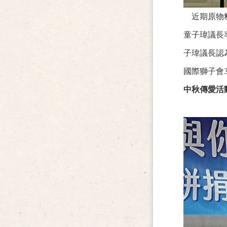
近期原物
童子瑋議長
子瑋議長認
國際獅子會3
中秋傳愛活