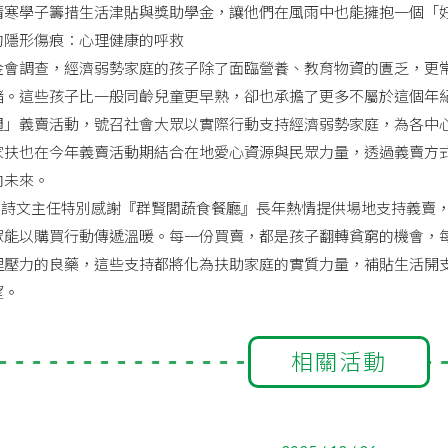
清寒學子籌措生活津貼與獎助學金，讓他們在風雨中也能擁抱一個「
的隱形傷痕：心理健康的呼救
金會調查，經濟弱勢家庭的孩子除了面臨營養、教育物資的匱乏，更
緒。這些孩子比一般同齡兒童更早熟，卻也承擔了更多不屬於這個年
週」義賣活動，號召社會大眾以實際行動支持經濟弱勢家庭，為各中
家扶也在今年義賣活動期結合在地愛心資源與民眾力量，透過義賣方
向未來。
詩文主任特別感謝『群賢閣蔬食餐廳』長年熱情提供場地支持義賣，
眾能以購買行動傳遞溫暖。每一份買賣，都是孩子翻轉貧窮的機會，
理壓力的良藥，這些支持都將化為扶助家庭的實質力量，補貼生活開
望。
相關活動