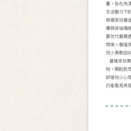
畫，旨在為
生活壓力下
根據家扶基
慮與苦惱情
窮世代義賣
環境。基隆
兒少勇敢迎
基隆家扶黄
物，期盼民
舒緩兒少心
仍能看見希