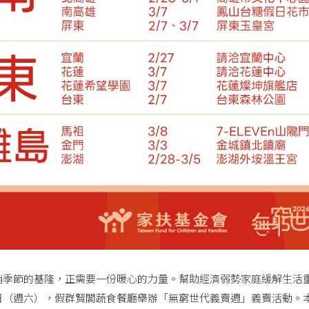
節的基隆，正需要一份暖心的力量。幫助經濟弱勢家庭緩解生活重
月7日（週六），假群賢閣蔬食餐廳舉辦「無窮世代義賣週」義賣活動