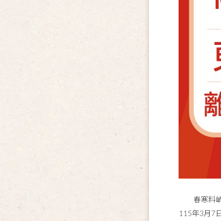
春寒料峭季
115年3