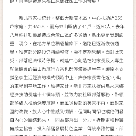
健，同時建造烏來福山原鄉社區工作的發展。
新北市家扶統計，整個大新店地區，中心扶助近255
戶家庭，共460人，而烏來山區佔了41戶，近80人。去年
八月蘇迪勒颱風造成台灣山區許多災情，烏來更是受創嚴
重。現今，在地方單位積極搶修下，道路已逐漸恢復通
暢，唯有部分路段仍持續整修，需不定期管制。面對此天
災，部落經濟頓時停擺，就連中心創造在地家長及大專生
就業機會的福山微旅行方案也都停滯長達半年。讓原本支
撐全家生活經濟的模式頓時中止，許多家長需花近2小時
的車程到平地工作，維持家計。新北市家扶提供烏來原鄉
經濟扶助長達十七個年頭，並致力於社區部落服務，帶領
部落族人推動深度旅遊，而風災後部落美景不再，面對家
園的改變，族人心中雖感到惆悵，但同時間卻也讓他們發
自內心的團結起來，一同為部落出一分力。近期更積極籌
備成立協會，投入部落發展特色產業，傳統泰雅竹屋、部