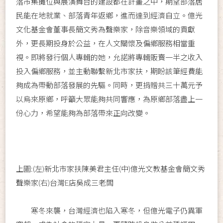
落市集攤位與展演舞台的建設都在計畫之中，期望部落居
民能在地就業、部落青年返鄉，進而達到經濟自立。億光
文化基金會董事長簡文秀為聲樂家，除音樂領域的貢獻
外，更長期投身於公益，在人文關懷及偏鄉服務相當重
視。即將發行個人專輯的她，允諾將專輯販賣一半之收入
投入偏鄉服務，並主動聯繫新北市家扶，期盼該筆經費能
夠成為帶動部落發展的先驅。同時，更捐贈共三十萬元予
以烏來原鄉，呼籲大眾能夠共同響應，為原鄉部落盡上一
份心力，希望能夠為部落帶來正向改變。
上圖:(左)新北市家扶陳美君主任(中)億光文教基金會簡文秀
聲樂家(右)台灣E店吳成三老闆
寒冬來襲，台灣經濟也陷入寒冬，但億光電子仍異軍