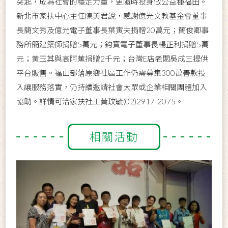
突起，成為社會的穩定力量，更隨時投身做公益種福田。
新北市家扶中心主任陳美君說，感謝億光文教基金會董事
長簡文秀及億光電子董事長葉寅夫捐贈20萬元；簡俊卿事
務所簡建築師捐贈5萬元；鈞寶電子董事長楊正利捐贈5萬
元；黃玉其與高阿蕉捐贈2千元；台灣E店老闆吳成三提供
平台販售。福山部落原鄉社區工作仍需募集300萬善款投
入讓服務落實，仍持續邀請社會大眾或企業相關團體加入
協助。詳情可洽家扶社工黃玟毓(02)2917-2075。
相關活動