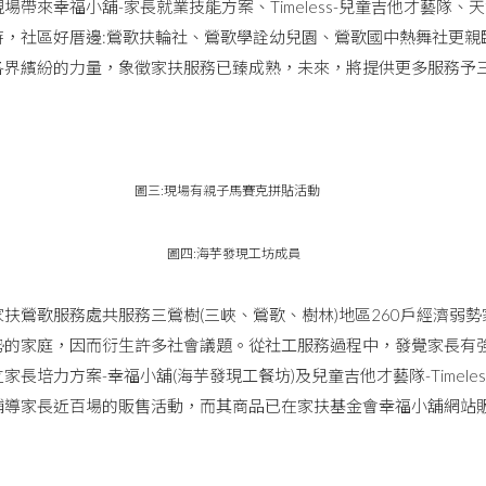
場帶來幸福小舖-家長就業技能方案、Timeless-兒童吉他才藝隊
時，社區好厝邊:鶯歌扶輪社、鶯歌學詮幼兒園、鶯歌國中熱舞社更親
各界繽紛的力量，象徵家扶服務已臻成熟，未來，將提供更多服務予
。
圖三:現場有親子馬賽克拼貼活動
圖四:海芋發現工坊成員
鶯歌服務處共服務三鶯樹(三峽、鶯歌、樹林)地區260戶經濟弱勢
勢的家庭，因而衍生許多社會議題。從社工服務過程中，發覺家長有
家長培力方案-幸福小舖(海芋發現工餐坊)及兒童吉他才藝隊-Timel
輔導家長近百場的販售活動，而其商品已在家扶基金會幸福小舖網站販