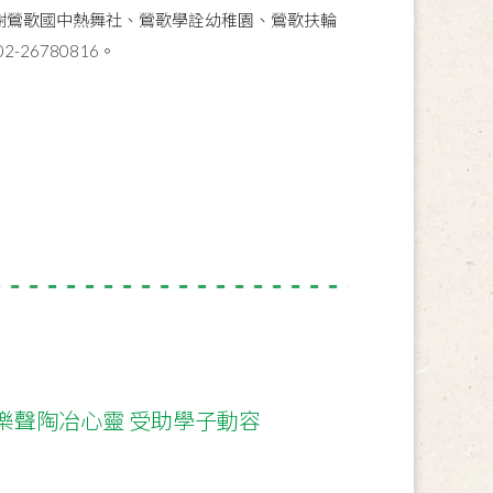
謝鶯歌國中熱舞社、鶯歌學詮幼稚園、鶯歌扶輪
6780816。
樂聲陶冶心靈 受助學子動容