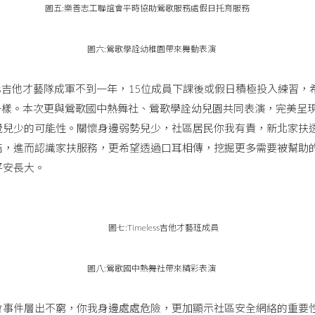
圖五:樂善志工聯誼會平時協助鶯歌服務處假日托育服務
圖六:鶯歌學詮幼稚園帶來舞動表演
ss吉他才藝隊成軍不到一年，15位成員下課後或假日積極投入練習
ess一樣。本次更與鶯歌國中熱舞社、鶯歌學詮幼兒園共同表演，完美
覺兒少的可能性。關懷身邊弱勢兒少，社區居民你我有責，新北家扶
結，進而認識家扶服務，更希望透過口耳相傳，挖掘更多需要被幫助
平安長大。
圖七:Timeless吉他才藝班成員
圖八:鶯歌國中熱舞社帶來精彩表演
件層出不窮，你我身邊處處危險，更加顯示社區安全網絡的重要性