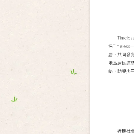
Timele
名Timel
居，共同發
地區居民連
絡，助兒少
近期社會事