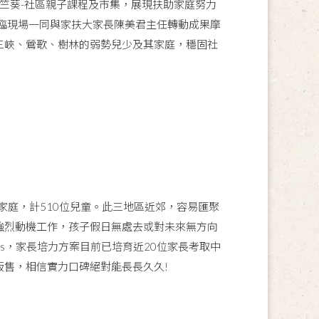
、天竺葵-社區親子課程及市集，展現扶助家庭努力
臨現場一同與家扶大家長陳美君主任轉動成果摩
三峽、鶯歌、樹林的弱勢兒少及其家庭，穩固社
家庭，計510位兒童。此三地區近郊，容易匯聚
強烈動機工作，孩子假日無處去或對未來無方向
ess，家長培力方案目前已培育近20位家長考取中
售，相信實力口碑絕對能長長久久!