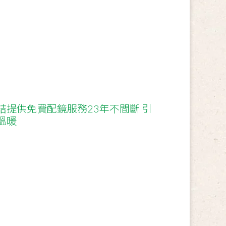
桔提供免費配鏡服務23年不間斷 引
溫暖