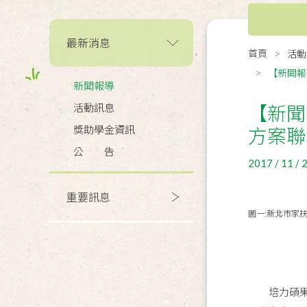
最新消息
首頁
活動
【新聞報
新聞報導
活動訊息
【新聞
獎助學金資訊
方案聯
公 告
2017 / 11 / 
重要訊息
圖一:新北市家
圖二:新北
培力碩果大