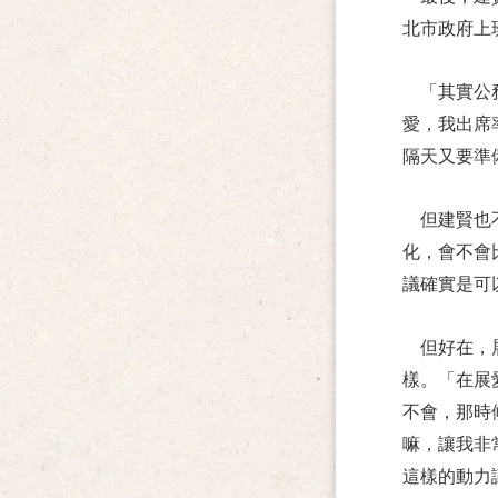
北市政府上
「其實公
愛，我出席
隔天又要準
但建賢也
化，會不會
議確實是可
但好在，
樣。「在展
不會，那時
嘛，讓我非
這樣的動力