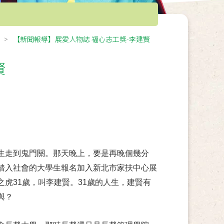
【新聞報導】展愛人物誌 福心志工獎-李建賢
賢
生走到鬼門關。那天晚上，要是再晚個幾分
踏入社會的大學生報名加入新北市家扶中心展
虎31歲，叫李建賢。31歲的人生，建賢有
與？