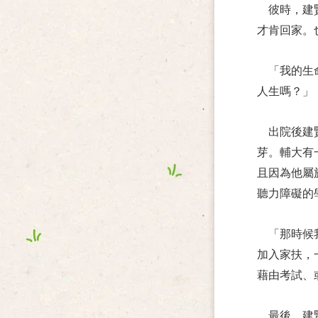
彼時，建
才肯回家。
「我的生
人生嗎？」
出院後建
芽。輔大有
且因為他屬
聽力障礙的
「那時候
加入家扶，
藉由考試、
最後，建