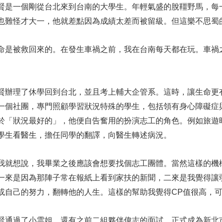
賢是一個剛從台北來到台南的大學生。年輕氣盛的脫韁野馬，每
也難怪才大一，他就差點因為成績太差而被留級。但這樂不思蜀
命是被救回來的。在發生車禍之前，我在台南每天都在玩。車禍
賢辦理了休學回到台北，並且考上輔大企管系。這時，讓生命更
一個社團，專門照顧學習狀況特殊的學生，包括領有身心障礙症
於「狀況最好的」，他便自告奮用的扮演志工的角色。例如旅遊
學生看醫生，擔任同學的翻譯，向醫生轉述病況。
我就想說，我畢業之後應該會想要找個志工團體。當然這樣的機
一來是因為那陣子常在報紙上看到家扶的新聞，二來是我覺得讓
或自己的努力，翻轉他的人生。這樣的幫助我覺得CP值很高，
賢通過了小雲姐、還有之前二組夥伴偉志的面試，正式成為新北