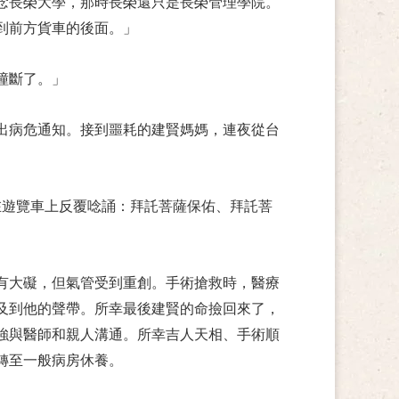
念長榮大學，那時長榮還只是長榮管理學院。
到前方貨車的後面。」
撞斷了。」
出病危通知。接到噩耗的建賢媽媽，連夜從台
的在遊覽車上反覆唸誦：拜託菩薩保佑、拜託菩
有大礙，但氣管受到重創。手術搶救時，醫療
及到他的聲帶。所幸最後建賢的命撿回來了，
強與醫師和親人溝通。所幸吉人天相、手術順
轉至一般病房休養。