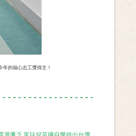
今年的福心志工獎得主！
資源匱乏 家扶兒苦讀自學拚出台灣