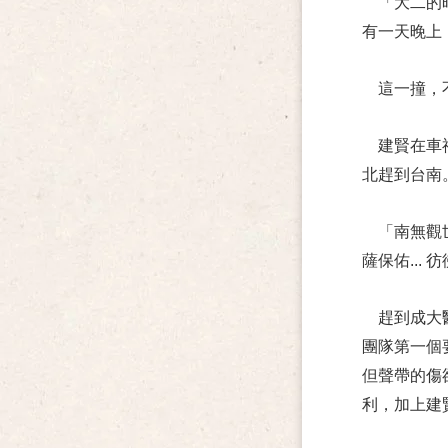
「大二的
有一天晚上
這一撞，
建賢在車
北趕到台南
「南無觀
薩保佑...
趕到成大
團隊第一個
但聲帶的傷
利，加上建