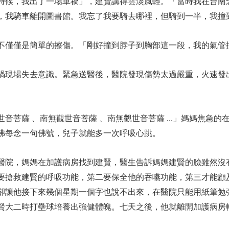
時候，我出了一場車禍」，建賢講得雲淡風輕。「當時我在台南
，我騎車離開圖書館。我忘了我要騎去哪裡，但騎到一半，我撞
不僅僅是簡單的擦傷。「剛好撞到脖子到胸部這一段，我的氣管
禍現場失去意識。緊急送醫後，醫院發現傷勢太過嚴重，火速發
。
世音菩薩 、南無觀世音菩薩 、南無觀世音菩薩 ...」媽媽焦急
 彷彿每念一句佛號，兒子就能多一次呼吸心跳。
醫院，媽媽在加護病房找到建賢，醫生告訴媽媽建賢的臉雖然沒
要搶救建賢的呼吸功能，第二要保全他的吞嚥功能，第三才能顧
卻讓他接下來幾個星期一個字也說不出來，在醫院只能用紙筆勉
賢大二時打壘球培養出強健體魄。七天之後，他就離開加護病房