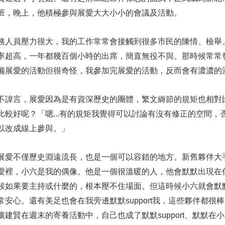
班，晚上，他積極參與展愛大大小小的會議及活動。
務人員壓力很大，我的工作常常會接觸到很多市民的陳情、檢舉
率超高，一年都幾百個小時的出席，簡直無役不與。那時候常常
備展愛的活動但很奇怪，我參加完展愛的活動，反而會有濃濃的
不諱言，展愛因為是有資深歷史的團體，繁文縟節的規矩也相對
比較好呢？「嗯...有的規矩我覺得可以討論有沒有修正的空間
以改成線上參與。」
展愛不僅歷史淵遠流長，也是一個可以容錯的地方。新舊夥伴大
愛裡，小六是我的偶像。他是一個很溫暖的人，他會默默出現在
候如果要主持或什麼的，根本壓不住場面。但這時候小六就會默
常安心。還有美足也會在我旁邊默默support我，這些夥伴都
讓建賢在週末的寄養活動中，自己也成了默默support、默默