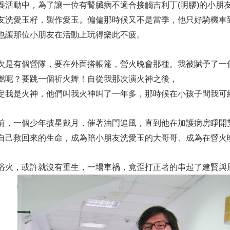
養活動中，為了讓一位有腎臟病不適合接觸吉利丁(明膠)的小朋友
友洗愛玉籽，製作愛玉。偏偏那時候又不是當季，他只好騎機車
也讓那位小朋友在活動上玩得樂此不疲。
次是有個營隊，要在外面搭帳篷，營火晚會那種。我被賦予了一
燃呢？要跳一個祈火舞！自從我那次演火神之後，
定我是火神，他們叫我火神叫了一年多，那時候在小孩子間我可
前，一個少年披星戴月，催著油門追風，直到他在加護病房睜開
自己救回來的生命，成為陪小朋友洗愛玉的大哥哥、成為在營火
浴火，或許就沒有重生，一場車禍，竟歪打正著的串起了建賢與