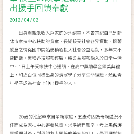
出援手回饋奉獻
2012 / 04 / 02
出身單親低收入戶家庭的池紹華，不曾忘記自己是新
北市家扶中心扶助的貧童，長期接受社會各界資助，懷著
感念之情從國中開始便積極投入社會公益活動，多年來不
曾間斷，累積各項服務經驗，將公益服務融入於日常生活
中。1日上午受家扶中心邀請，在高中獎助學金頒獎典禮
上，和近百位同樣出身的清寒學子分享生命經驗，勉勵青
年學子成為社會上伸出援手的人。
20歲的池紹華來自單親家庭，五歲時因為母親體況不
佳而成為家扶中心寄養兒童。求學過程艱辛，考上馬偕護
專護理科後，到母親友人開設的美容院打工，學習理髮技