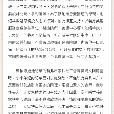
能，不僅考取丙級證照，還參加國內舉辦的亞洲盃美容美
髮設計比賽，拿到優等。為了鼓勵罹患憂鬱症的母親，池
紹華帶著母親投入志工行列，彼此相互支持，以義剪美髮
服務走遍慈善單位、醫療院所、養護中心等。池紹華說，
美髮是一門藝術也是技術，但在我手裡則是生命！近十年
來的公益行腳，不僅讓母親揮別過去陰霾，也讓他一口氣
摘下民國百年的｢總統教育獎、行政院青舵獎、救國團新北
市團委會優秀青年表揚、台北市孝行獎」等四大獎項。
曾輔導過池紹華的新北市家扶社工督導黃詩文回憶當
時，小小年紀的紹華面對家庭變故，不僅沒有自暴自棄，
反而對弱勢族群有更多的同理，常語出驚人的表示，我以
後長大一定要幫助家裡沒有錢的人！因此，當池紹華接到
家扶中心邀請，毫不猶豫欣然答應。情感細膩豐富的池紹
華說，回到家扶這個大家庭，心中滿是溫暖，看到學弟妹
就像看見當初的自己。池紹華分享困境中的成長點滴，目