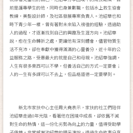
前是護專學生的他，同時也身兼數職，包括水上救生協會
教練，美髮設計師，及社區發展專案負責人。池紹華也和
時下青少年一樣，曾有著對未來陷入徬徨的經驗，透過助
人的過程，才逐漸找到自己的興趣及生涯方向。池紹華
說，愈在生命轉折之處，更讓他有深刻體會，儘管物質生
活不充沛，卻在奉獻中獲得滿滿的心靈養分，近十年的公
益服務之路，受惠最大的就是自己和母親。池紹華強調，
人生有很多東西可以不學，但養活自己的方式一定要會；
人的一生有多課可以不去上，但品格道德一定要學到。
新北市家扶中心主任周大堯表示，家扶的社工們陪伴
池紹華走過8年光陰，看著他在困境中成長，卻依舊不減
對生命的熱情，這一份化劣勢為向上的力量，值得受助學
子借鏡。非常感謝池紹華的精采演說，透過生命故事分享