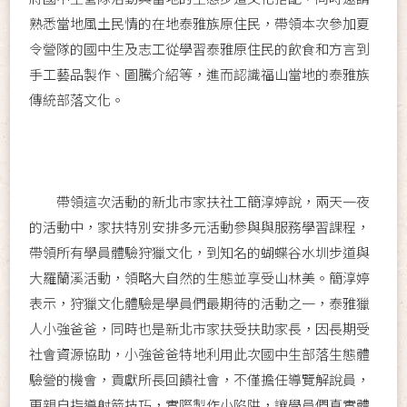
熟悉當地風土民情的在地泰雅族原住民，帶領本次參加夏
令營隊的國中生及志工從學習泰雅原住民的飲食和方言到
手工藝品製作、圖騰介紹等，進而認識福山當地的泰雅族
傳統部落文化。
帶領這次活動的新北市家扶社工簡淳婷說，兩天一夜
的活動中，家扶特別安排多元活動參與與服務學習課程，
帶領所有學員體驗狩獵文化，到知名的蝴蝶谷水圳步道與
大羅蘭溪活動，領略大自然的生態並享受山林美。簡淳婷
表示，狩獵文化體驗是學員們最期待的活動之一，泰雅獵
人小強爸爸，同時也是新北市家扶受扶助家長，因長期受
社會資源協助，小強爸爸特地利用此次國中生部落生態體
驗營的機會，貢獻所長回饋社會，不僅擔任導覽解說員，
更親自指導射箭技巧，實際製作小陷阱，讓學員們真實體