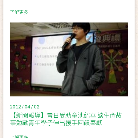
了解更多
2012 / 04 / 02
【新聞報導】昔日受助童池紹華 談生命故
事勉勵青年學子伸出援手回饋奉獻
了解更多