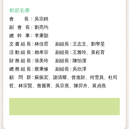
幹部名單
會 長 : 吳宗錡
副 會 長 : 劉亮均
總 幹 事 : 李秉顥
文 書 組 長 : 林佳霓 副組長 : 王志文、劉學旻
活 動 組 長 : 賴孝宗 副組長 : 王雅玲、黃崧育
財 務 組 長 : 張美玲 副組長 : 陳怡潔
總 務 組 長 : 蔡秉修 副組長 : 吳欣澤
顧 問 群 : 蘇振宏、謝清耀、曾進財、何雪員、杜司
哲、林宗賢、詹麗菁、吳宗熹、陳羿卉、黃貞燕