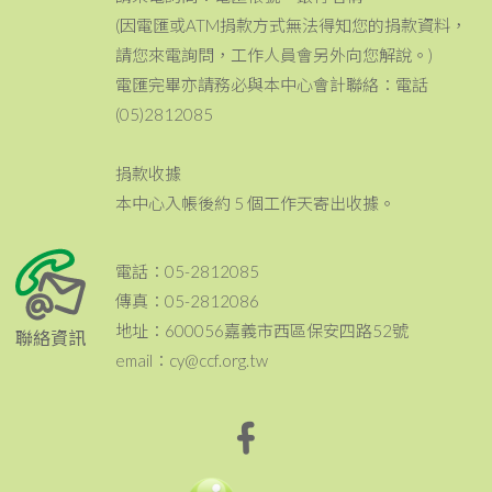
(因電匯或ATM捐款方式無法得知您的捐款資料，
請您來電詢問，工作人員會另外向您解說。)
電匯完畢亦請務必與本中心會計聯絡：電話
(05)2812085
捐款收據
本中心入帳後約 5 個工作天寄出收據。
電話：05-2812085
傳真：05-2812086
地址：600056嘉義市西區保安四路52號
聯絡資訊
email：cy@ccf.org.tw