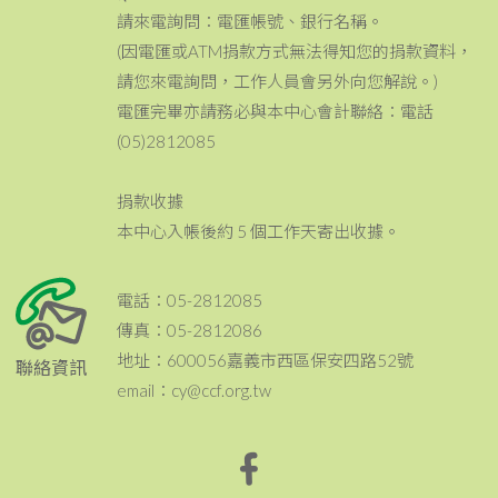
請來電詢問：電匯帳號、銀行名稱。
(因電匯或ATM捐款方式無法得知您的捐款資料，
請您來電詢問，工作人員會另外向您解說。)
電匯完畢亦請務必與本中心會計聯絡：電話
(05)2812085
捐款收據
本中心入帳後約 5 個工作天寄出收據。
電話：05-2812085
傳真：05-2812086
地址：600056嘉義市西區保安四路52號
聯絡資訊
email：cy@ccf.org.tw