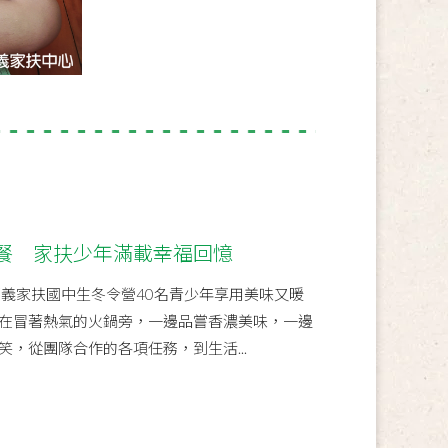
餐 家扶少年滿載幸福回憶
嘉義家扶國中生冬令營40名青少年享用美味又暖
在冒著熱氣的火鍋旁，一邊品嘗香濃美味，一邊
，從團隊合作的各項任務，到生活...