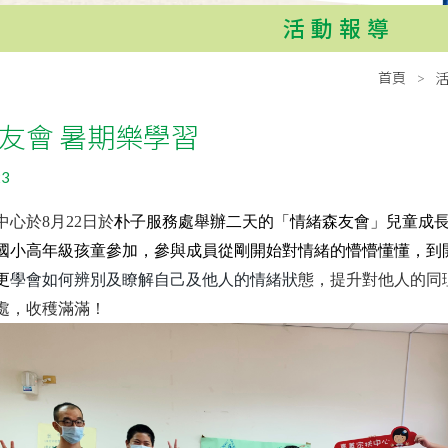
活動報導
首頁
友會 暑期樂學習
23
心於8月22日於
朴子服務處舉辦二天的「情緒森友會」兒童成長
國小高年級孩童參加，參與成員從剛開始對情緒的懵懵懂懂，到
更
學會如何辨別及瞭解自己及他人的情緒狀
態，提升對他人的同
處，收穫滿滿！