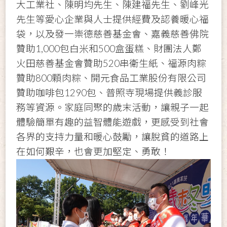
大工業社、陳明均先生、陳建福先生、劉峰光
先生等愛心企業與人士提供經費及認養暖心福
袋，以及發一崇德慈善基金會、嘉義慈善佛院
贊助1,000包白米和500盒蛋糕、財團法人鄭
火田慈善基金會贊助520串衛生紙、福源肉粽
贊助800顆肉粽、開元食品工業股份有限公司
贊助咖啡包1290包、普照寺現場提供義診服
務等資源。家庭同聚的歲末活動，讓親子一起
體驗簡單有趣的益智體能遊戲，更感受到社會
各界的支持力量和暖心鼓勵，讓脫貧的道路上
在如何艱辛，也會更加堅定、勇敢！