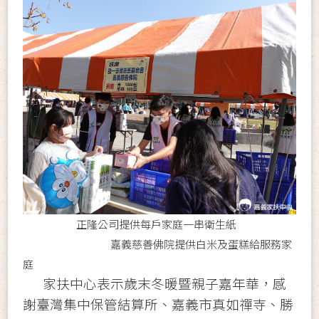
正隆公司提供每戶家庭一串衛生紙
嘉義慈善佛院提供白米及蛋糕給服務家
庭
家扶中心表示歲末冬暖暨親子嘉年華，感
謝臺灣集中保管結算所、嘉義市真如禪寺、勝