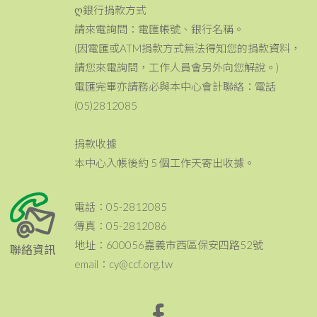
ღ銀行捐款方式
請來電詢問：電匯帳號、銀行名稱。
(因電匯或ATM捐款方式無法得知您的捐款資料，
請您來電詢問，工作人員會另外向您解說。)
電匯完畢亦請務必與本中心會計聯絡：電話
(05)2812085
捐款收據
本中心入帳後約 5 個工作天寄出收據。
電話：05-2812085
傳真：05-2812086
地址：600056嘉義市西區保安四路52號
聯絡資訊
email：cy@ccf.org.tw