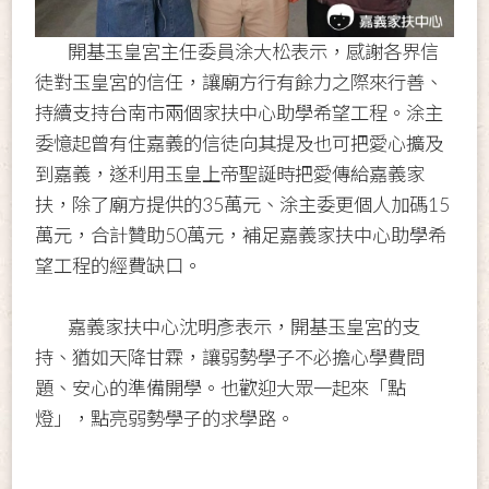
開基玉皇宮主任委員涂大松表示，感謝各界信
徒對玉皇宮的信任，讓廟方行有餘力之際來行善、
持續支持台南市兩個家扶中心助學希望工程。涂主
委憶起曾有住嘉義的信徒向其提及也可把愛心擴及
到嘉義，遂利用玉皇上帝聖誕時把愛傳給嘉義家
扶，除了廟方提供的35萬元、涂主委更個人加碼15
萬元，合計贊助50萬元，補足嘉義家扶中心助學希
望工程的經費缺口。
嘉義家扶中心沈明彥表示，開基玉皇宮的支
持、猶如天降甘霖，讓弱勢學子不必擔心學費問
題、安心的準備開學。也歡迎大眾一起來「點
燈」，點亮弱勢學子的求學路。