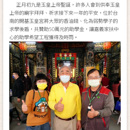
正月初九是玉皇上帝聖誕，許多人會到供奉玉皇
上帝的廟宇拜拜、祈求接下來一年的平安，位於台
南的開基玉皇宮將大眾的香油錢、化為弱勢學子的
求學後盾，共贊助50萬元的助學金，讓嘉義家扶中
心的助學希望工程獲得及時雨。