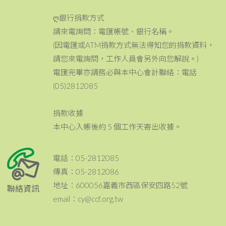
ღ銀行捐款方式
請來電詢問：電匯帳號、銀行名稱。
(因電匯或ATM捐款方式無法得知您的捐款資料，
請您來電詢問，工作人員會另外向您解說。)
電匯完畢亦請務必與本中心會計聯絡：電話
(05)2812085
捐款收據
本中心入帳後約 5 個工作天寄出收據。
電話：05-2812085
傳真：05-2812086
地址：600056嘉義市西區保安四路52號
聯絡資訊
email：cy@ccf.org.tw