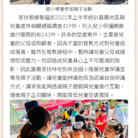
國小學童參加親子活動
家扶根據衛福部2021年上半年統計嘉義地區與
兒童虐待相關通報調查419件，列入兒少保護開案
進行服務的有143件，許多的受虐案件，主要是兒
童的父母或照顧者，因為不當的管教方式對兒童造
成傷害，雖然在管教過程中，暫時讓兒童父母減緩
憤怒或壓力，但卻造成兒童身心上不可磨滅的陰
影，因此嘉義家扶特地到來吉國小推展兒童保護宣
導及親子活動，讓兒童能辨識危險及認識自我保護
方式，讓家長能夠透過親子遊戲與兒童進行互動，
增進親子正向關係，期能降低兒童受虐風險。