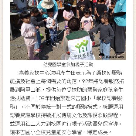
幼兒園學童參加親子活動
嘉義家扶中心沈明彥主任表示為了讓扶幼服務
能擴及社會上每個需要的角落，92年將認養服務拓
展到阿里山鄉，提供每位受扶助的弱勢家庭孩童生
活扶助費，109年開始辦理來吉國小「學校認養服
務」，不同於傳統一對一式的服務模式，統籌運用
認養費讓學校持續推展傳統文化及課後照顧課程，
並運用社工人力到校園進行親子活動暨兒保宣導，
讓來吉國小全校兒童能安心學習、穩定成長。