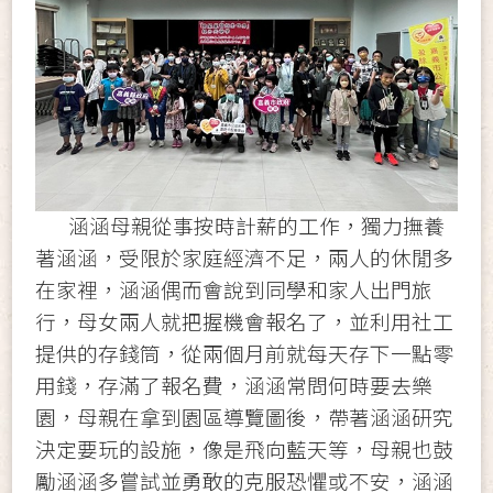
涵涵母親從事按時計薪的工作，獨力撫養
著涵涵，受限於家庭經濟不足，兩人的休閒多
在家裡，涵涵偶而會說到同學和家人出門旅
行，母女兩人就把握機會報名了，並利用社工
提供的存錢筒，從兩個月前就每天存下一點零
用錢，存滿了報名費，涵涵常問何時要去樂
園，母親在拿到園區導覽圖後，帶著涵涵研究
決定要玩的設施，像是飛向藍天等，母親也鼓
勵涵涵多嘗試並勇敢的克服恐懼或不安，涵涵