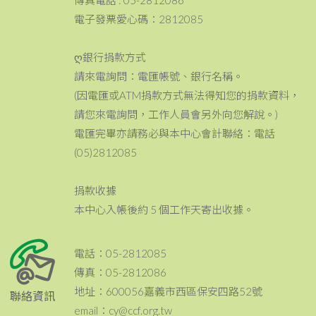
傳真電話 : 05-2812086
電子發票愛心碼：2812085
ღ銀行捐款方式
請來電詢問：電匯帳號、銀行名稱。
(因電匯或ATM捐款方式無法得知您的捐款資料，
請您來電詢問，工作人員會另外向您解說。)
電匯完畢亦請務必與本中心會計聯絡：電話
(05)2812085
捐款收據
本中心入帳後約 5 個工作天寄出收據。
電話：05-2812085
傳真：05-2812086
地址：600056嘉義市西區保安四路52號
聯絡資訊
email：cy@ccf.org.tw