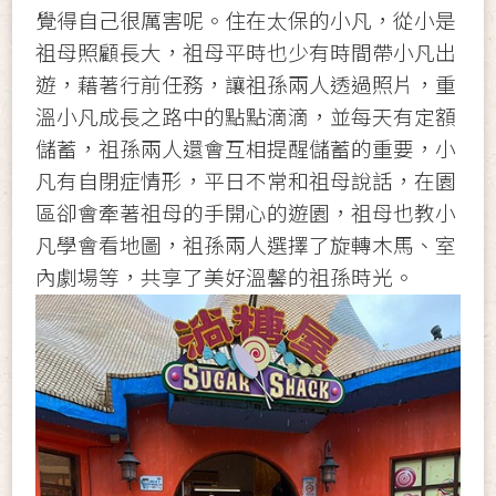
覺得自己很厲害呢。住在太保的小凡，從小是
祖母照顧長大，祖母平時也少有時間帶小凡出
遊，藉著行前任務，讓祖孫兩人透過照片，重
溫小凡成長之路中的點點滴滴，並每天有定額
儲蓄，祖孫兩人還會互相提醒儲蓄的重要，小
凡有自閉症情形，平日不常和祖母說話，在園
區卻會牽著祖母的手開心的遊園，祖母也教小
凡學會看地圖，祖孫兩人選擇了旋轉木馬、室
內劇場等，共享了美好溫馨的祖孫時光。