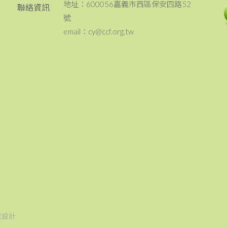
地址：600056嘉義市西區保安四路52
聯絡資訊
號
email：cy@ccf.org.tw
頁設計