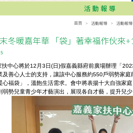
活動報導
首頁
活動報導
活動報導
末冬暖嘉年華 「袋」著幸福作伙來+
25
扶中心將於12月3日(日)假嘉義縣府
前
廣場辦理「20
業及善心人士的支持，讓該中心服務約550戶弱勢家
暖心福袋」，溫飽生活需求。會中將表揚十大自強家庭
劃弱勢兒童青少年才藝演出
，展現各自才藝，提升兒少