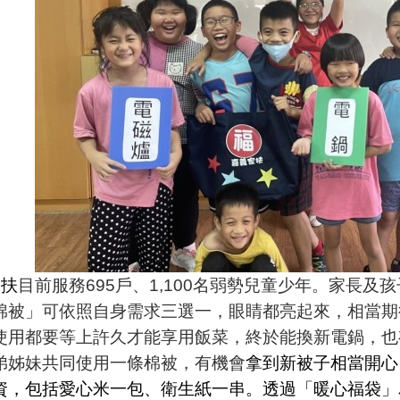
家扶
目前服務695戶、1,100名弱勢兒童少年。家長
棉被」可依照自身需求三選一，眼睛都亮起來，相當期
使用都要等上許久才能享用飯菜，終於能換新電鍋，也
弟姊妹共同使用一條棉被，有機會
拿到新被子相當開心
資，包括愛心米一包、衛生紙一串。透過「暖心福袋」