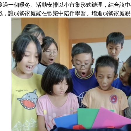
渡過一個暖冬。活動安排以小市集
形
式辦理，結合
該中
戲，讓
弱勢
家庭能在歡樂中陪伴學習、增進弱勢家庭親