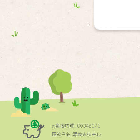
ღ劃撥帳號 : 00346171
匯款戶名 :嘉義家扶中心