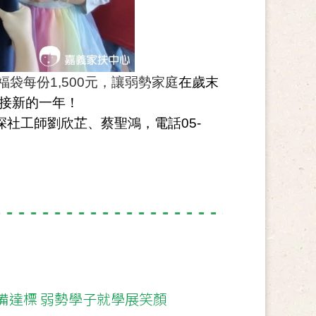
福袋每份1,500元，讓弱勢家庭
在歲末
接新的一年！
深社工師劉欣芷、蔡聖鴻，電話05-
備達標 弱勢學子就學展笑顏