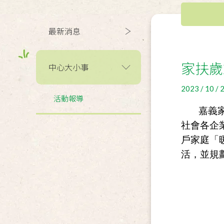
最新消息
家扶歲
中心大小事
2023 / 10 / 
活動報導
嘉義家
社會各企
戶家庭「
活，並規