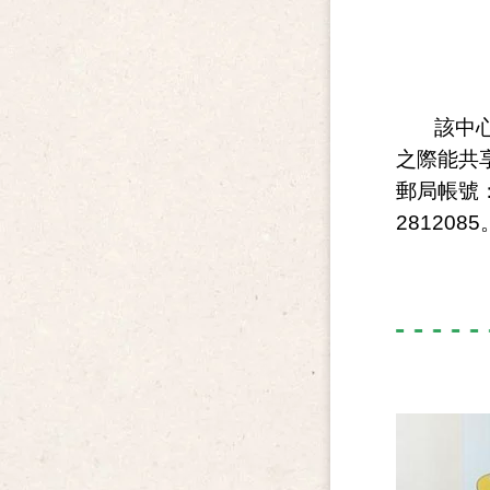
該中
之際能共
郵局帳號：
2812085