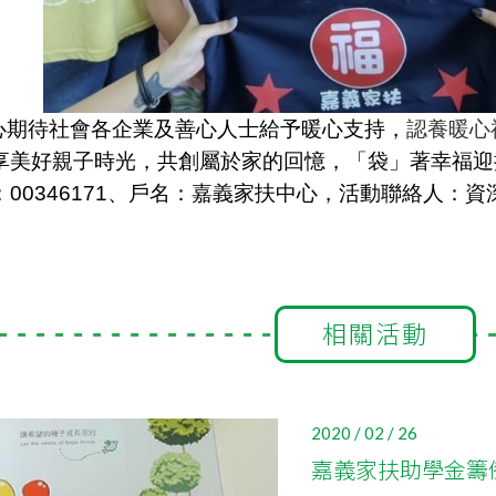
心
期
待社會各企業及善心人士給予暖心支持，
認養暖心
享美好親子時光，共創屬於家的回憶，「袋」著幸福迎
00346171、戶名
：嘉義家扶中心，
活動聯絡人：資
。
相關活動
2020 / 02 / 26
嘉義家扶助學金籌