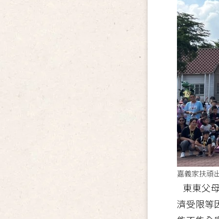
嘉義家扶頑
東東父
濟受限等