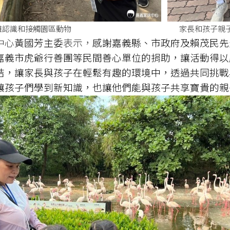
距離認識和接觸園區動物 家長和孩子親子開
心
黃國芳主委
表示，
感謝嘉義縣、市政府及賴茂民先
嘉義市虎爺行善團等民間善心單位的捐助，讓活動得以
結，讓家長與孩子在輕鬆有趣的環境中，透過共同挑戰
讓孩子們學到新知識，也讓他們能與孩子共享寶貴的親