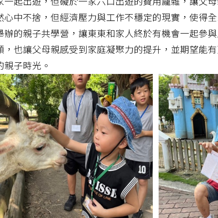
家一起出遊，但礙於一家六口出遊的費用龐雜，讓父母
然心中不捨，但經濟壓力與工作不穩定的現實，使得全
舉辦的親子共學營，讓東東和家人終於有機會一起參與
願，也讓父母親感受到家庭凝聚力的提升，並期望能有
的親子時光。