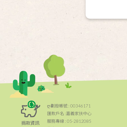
ღ劃撥帳號 : 00346171
匯款戶名 :嘉義家扶中心
服務專線 : 05-2812085
捐款資訊