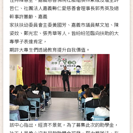
哲仁、社團法人嘉義縣仁愛慈善會理事長郭秀英及總
幹事許蕙齡、嘉義
家扶扶幼委員會主委黃國芳、嘉義市議員蔡文旭、陳
姿妏、鄭光宏、張秀華等人，皆紛紛蒞臨向扶助的大
專學子表達肯定，
期許大專生們透過教育提升自我價值。
該中心指出，經濟不景氣，為了募集此次的助學金，