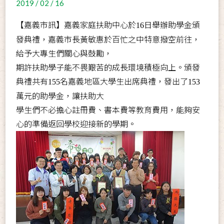
2019 / 02 / 16
【嘉義市訊】嘉義家庭扶助中心於
日舉辦助學金頒
16
發典禮，嘉義市長黃敏惠於百忙之中特意撥空前往，
給予大專生們關心與鼓勵，
期許扶助學子能不畏艱苦的成長環境積極向上。頒發
典禮共有
名嘉義地區大學生出席典禮，發出了
155
153
萬元的助學金，讓扶助大
學生們不必擔心註冊費、書本費等教育費用，能夠安
心的準備返回學校迎接新的學期。