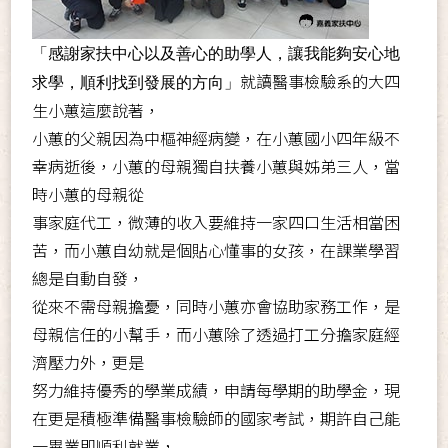
「感謝家扶中心以及善心的助學人，讓我能夠安心地
就讀醫事檢驗系的大四
求學，順利找到發展的方向」
生小蕙這麼說著，
小蕙的父親因為中樞神經病變，在小蕙國小四年級不
幸病逝後，小蕙的母親獨自扶養小蕙與姊弟三人，當
時小蕙的母親從
事家庭代工，微薄的收入要維持一家四口生活相當困
苦，而小蕙自幼就是個貼心懂事的女孩，在課業學習
總是自動自發，
從來不需母親擔憂，同時小蕙亦會協助家務工作，是
母親信任的小幫手，而小蕙除了透過打工分擔家庭經
濟壓力外，更是
努力維持優秀的學業成績，申請每學期的助學金，現
在更是積極準備醫事檢驗師的國家考試，期許自己能
一畢業即順利就業，