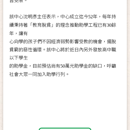
習受限。
該中心沈明彥主任表示，中心成立迄今
年，每年持
52
續秉持著「教育脫貧」的理念推動助學工程已有
餘
30
年，讓有
心向學的孩子們不因經濟弱勢影響受教的機會，擺脫
貧窮的惡性循環。該中心將於近日內另外發放高中職
以下學生
的助學金，目前預估尚有
萬元助學金的缺口，呼籲
50
社會大眾一同加入助學行列。