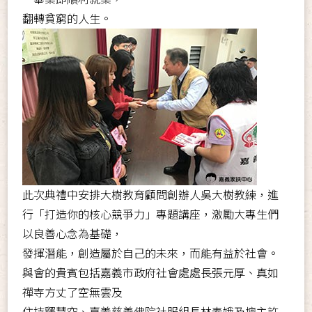
翻轉貧窮的人生。
此次典禮中安排大樹教育顧問創辦人吳大樹教練，進
行「打造你的核心競爭力」專題講座，激勵大專生們
以良善心念為基礎，
發揮潛能，創造屬於自己的未來，而能有益於社會。
與會的貴賓包括嘉義市政府社會處處長張元厚、真如
禪寺方丈了空無雲及
住持釋慧空、嘉義慈善佛院社服組長林素娥及壇主許