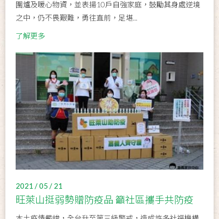
圍爐及暖心物資，並表揚10戶自強家庭，鼓勵其身處逆境
之中，仍不畏艱難，勇往直前，足堪...
了解更多
2021 / 05 / 21
旺萊山挺弱勢贈防疫品 籲社區攜手共防疫
本土疫情嚴峻，全台升至第三級警戒，造成許多社福機構