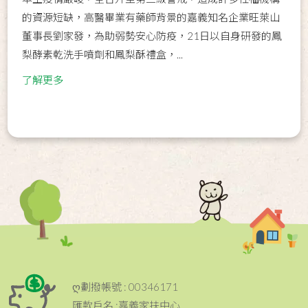
的資源短缺，高醫畢業有藥師背景的嘉義知名企業旺萊山
董事長劉家發，為助弱勢安心防疫，21日以自身研發的鳳
梨酵素乾洗手噴劑和鳳梨酥禮盒，...
了解更多
ღ劃撥帳號 : 00346171
匯款戶名 :嘉義家扶中心