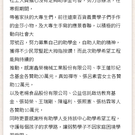
社工人員擔心沒有足夠助學金可發，努力想辦法，在
寒假期間，
帶著家扶的大專生們，前往遠東百貨義賣學子們手作
的金莎小物，及大專生手寫的應景春聯，以積極的行
動向社會大
眾號召，努力募集自己的助學金，自助人助的精神，
獲得不少民眾豎起大拇指按讚！而此次助學希望工程
能夠持續的
推動，感謝鑫榮機械工業股份有限公司、李王蓮珍紀
念基金各贊助
20
萬元，真如禪寺、張呂素雲女士各贊
助
12
萬元，
以及老楊食品股份有限公司、公益信託啟坊教育基
金、張菊榮、王瑞剛、陳福利、張照憲、張枋霖等人
各贊助
10
萬元，
同時更要感謝所有助學人支持該中心助學希望工程，
守護每個孩子的求學路，讓弱勢學子不因家庭困境學