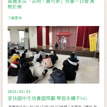
嘉義家扶「去吧！寶可夢」兒童一日營 寓
教於樂
了解更多
2023 / 02 / 01
家扶國中生培養國際觀 學習永續不NG