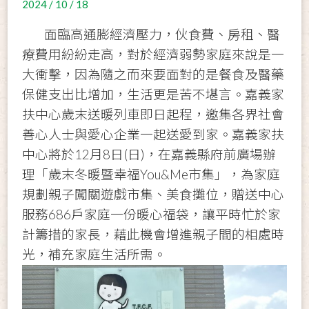
2024 / 10 / 18
面臨高通膨經濟壓力，伙食費、房租、醫
療費用紛紛走高，對於經濟弱勢家庭來說是一
大衝擊，因為隨之而來要面對的是餐食及醫藥
保健支出比增加，生活更是苦不堪言。嘉義家
扶中心歲末送暖列車即日起程，邀集各界社會
善心人士與愛心企業一起送愛到家。嘉義家扶
中心將於12月8日(日)，在嘉義縣府前廣場辦
理「歲末冬暖暨幸福You&Me市集」，為家庭
規劃親子闖關遊戲市集、美食攤位，贈送中心
服務686戶家庭一份暖心福袋，讓平時忙於家
計籌措的家長，藉此機會增進親子間的相處時
光，補充家庭生活所需。