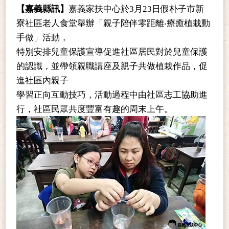
【嘉義縣訊】
嘉義家扶中心於3
月
23
日假朴子市新
寮社區老人食堂舉辦「親子陪伴零距離‧療癒植栽動
手做」活動，
特別安排兒童保護宣導促進社區居民對於兒童保護
的認識，並帶領親職講座及親子共做植栽作品，促
進社區內親子
學習正向互動技巧，活動過程中由社區志工協助進
行，
社區民眾共度豐
富有趣的周末上午。