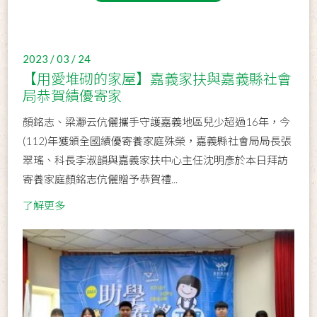
2023 / 03 / 24
【用愛堆砌的家屋】嘉義家扶與嘉義縣社會
局恭賀績優寄家
顏銘志、梁瀞云伉儷攜手守護嘉義地區兒少超過16年，今
(112)年獲頒全國績優寄養家庭殊榮，嘉義縣社會局局長張
翠瑤、科長李淑韻與嘉義家扶中心主任沈明彥於本日拜訪
寄養家庭顏銘志伉儷贈予恭賀禮...
了解更多