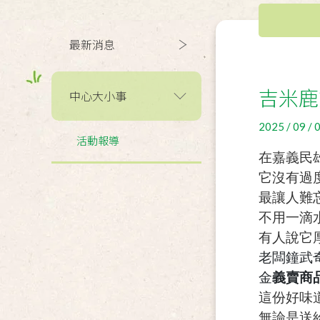
最新消息
吉米鹿
中心大小事
2025 / 09 / 
活動報導
在嘉義民
它沒有過
最讓人難
不用一滴
有人說它
老闆鐘武
金
義賣商
這份好味
無論是送