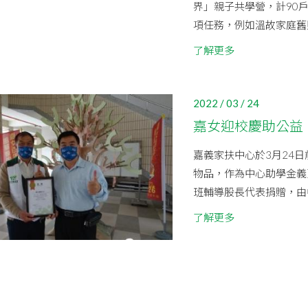
界」親子共學營，計90
項任務，例如溫故家庭舊照
了解更多
2022 / 03 / 24
嘉女迎校慶助公益
嘉義家扶中心於3月24
物品，作為中心助學金義
班輔導股長代表捐贈，由中
了解更多