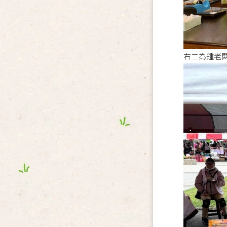
右二為鍾老