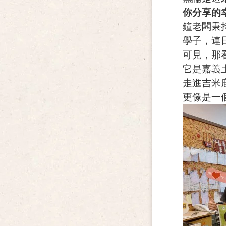
你分享的
鐘老闆秉
學子，
連
可見，那
它是嘉義
走進吉米
更像是一