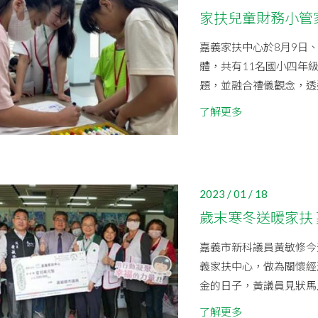
家扶兒童財務小管
嘉義家扶中心於8月9日
體，共有11名國小四年
題，並融合禮儀觀念，透過
了解更多
2023 / 01 / 18
歲末寒冬送暖家扶
嘉義市新科議員黃敏修今
義家扶中心，做為關懷經
金的日子，黃議員見狀馬上
了解更多